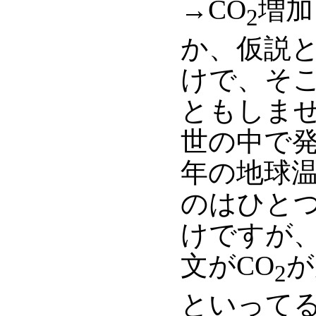
→CO
増加
2
か、仮説
けで、そ
ともしま
世の中で
年の地球
のはひとつ
けですが
文がCO
が
2
といって