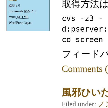
取得方法
RSS
2.0
Comments
RSS
2.0
cvs -z3 -
Valid
XHTML
WordPress Japan
d:pserver:
co screen
フィード
Comments (
風邪ひい
Filed under:
ノ