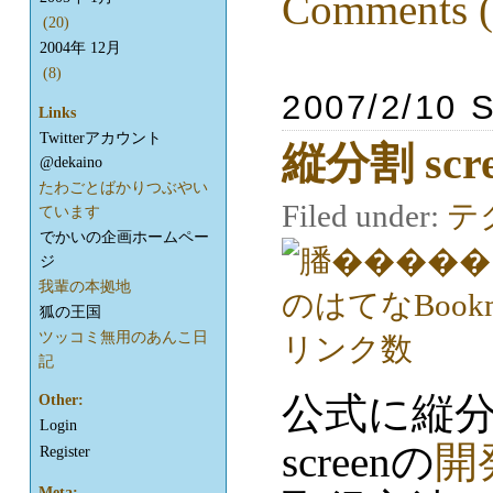
Comments (
(20)
2004年 12月
(8)
2007/2/10 
Links
Twitterアカウント
縦分割 scre
@dekaino
たわごとばかりつぶやい
Filed under:
テ
ています
でかいの企画ホームペー
ジ
我輩の本拠地
狐の王国
ツッコミ無用のあんこ日
記
公式に縦分
Other:
Login
screenの
開
Register
Meta: