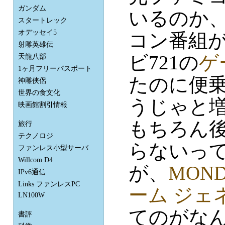
ガンダム
いるのか、
スタートレック
オデッセイ5
コン番組
射雕英雄伝
ビ721の
ゲ
天龍八部
1ヶ月フリーパスポート
たのに便
神雕侠侶
世界の食文化
うじゃと
映画館割引情報
もちろん
旅行
テクノロジ
らないっ
ファンレス小型サーバ
Willcom D4
が、
MOND
IPv6通信
Links ファンレスPC
ーム ジェネ
LN100W
てのがな
書評