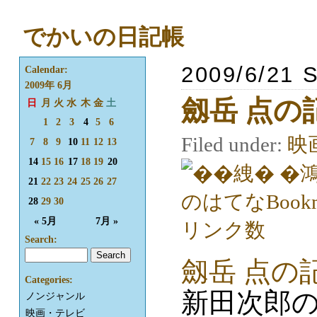
でかいの日記帳
2009/6/21 
Calendar:
2009年 6月
劔岳 点の
日
月
火
水
木
金
土
1
2
3
4
5
6
Filed under:
映
7
8
9
10
11
12
13
14
15
16
17
18
19
20
21
22
23
24
25
26
27
28
29
30
« 5月
7月 »
Search:
劔岳 点の
Categories:
新田次郎
ノンジャンル
映画・テレビ