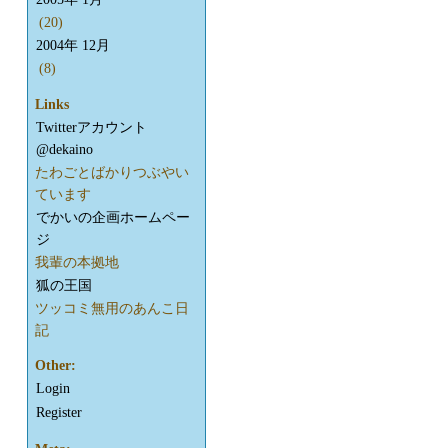
(20)
2004年 12月
(8)
Links
Twitterアカウント
@dekaino
たわごとばかりつぶやい
ています
でかいの企画ホームペー
ジ
我輩の本拠地
狐の王国
ツッコミ無用のあんこ日
記
Other:
Login
Register