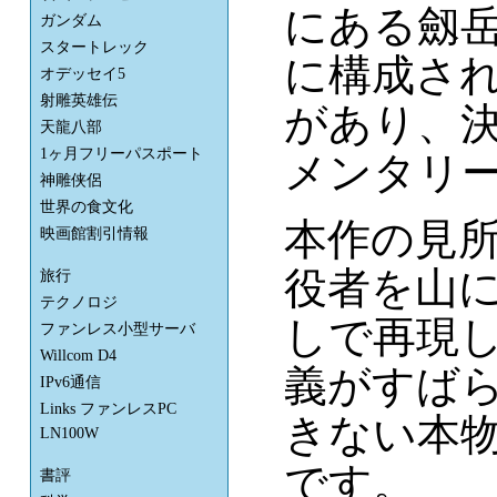
にある劔
ガンダム
スタートレック
に構成さ
オデッセイ5
射雕英雄伝
があり、
天龍八部
1ヶ月フリーパスポート
メンタリ
神雕侠侶
世界の食文化
本作の見
映画館割引情報
役者を山
旅行
テクノロジ
しで再現
ファンレス小型サーバ
Willcom D4
義がすばら
IPv6通信
Links ファンレスPC
きない本
LN100W
です。
書評