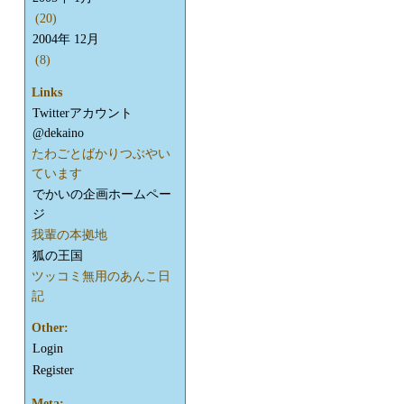
(20)
2004年 12月
(8)
Links
Twitterアカウント
@dekaino
たわごとばかりつぶやい
ています
でかいの企画ホームペー
ジ
我輩の本拠地
狐の王国
ツッコミ無用のあんこ日
記
Other:
Login
Register
Meta: