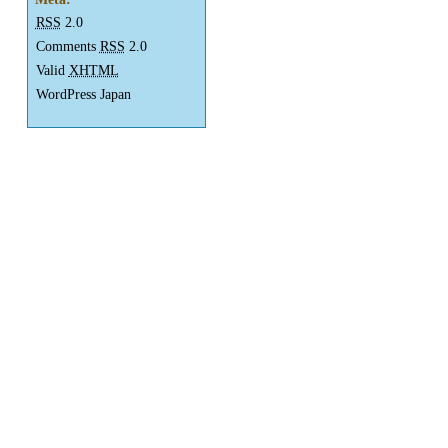
RSS
2.0
Comments
RSS
2.0
Valid
XHTML
WordPress Japan