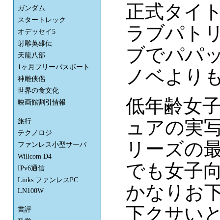
正式タイト
ガンダム
スタートレック
ラブパトリ
オデッセイ5
射雕英雄伝
ブでパパ
天龍八部
1ヶ月フリーパスポート
ノベより
神雕侠侶
世界の食文化
低年齢女
映画館割引情報
ュアの実
旅行
テクノロジ
リーズの
ファンレス小型サーバ
Willcom D4
でも女子
IPv6通信
Links ファンレスPC
かなりお
LN100W
下クサい
書評