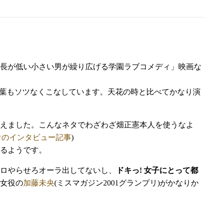
長が低い小さい男が繰り広げる学園ラブコメディ」映画な
言葉もソツなくこなしています。天花の時と比べてかなり演
えました。こんなネタでわざわざ畑正憲本人を使うなよ
ウのインタビュー記事
)
るようです。
ロやらせろオーラ出してないし、
ドキっ! 女子にとって都
女役の
加藤未央
(ミスマガジン2001グランプリ)がかなりか