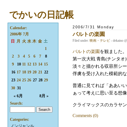
でかいの日記帳
2006/7/31 Monday
Calendar:
バルトの楽園
2006年 7月
Filed under:
映画・テレビ
- dekaino 
日
月
火
水
木
金
土
1
バルトの楽園
を観ました。
2
3
4
5
6
7
8
第一次大戦 青島(チンタ
9
10
11
12
13
14
15
淡々と描かれる収容所シー
16
17
18
19
20
21
22
俘虜を受け入れた模範的な
23
24
25
26
27
28
29
普通に見てれば「ああいい
30
31
ぁって考えに思い至る想像
« 6月
8月 »
Search:
クライマックスのカラヤン
Comments (0)
Categories:
ノンジャンル