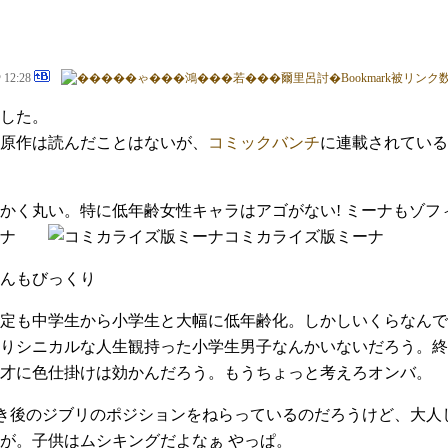
@ 12:28
した。
原作は読んだことはないが、
コミックバンチ
に連載されている
かく丸い。特に低年齢女性キャラはアゴがない! ミーナもゾフ
ミーナ
コミカライズ版ミーナ
んもびっくり
定も中学生から小学生と大幅に低年齢化。しかしいくらなんで
りシニカルな人生観持った小学生男子なんかいないだろう。終
1才に色仕掛けは効かんだろう。もうちょっと考えろオンバ。
亡き後のジブリのポジションをねらっているのだろうけど、大
が。子供はムシキングだよなぁ やっぱ。