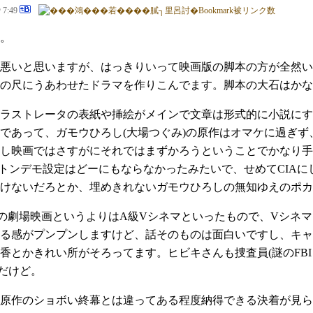
@ 7:49
。
悪いと思いますが、はっきりいって映画版の脚本の方が全然い
の尺にうあわせたドラマを作りこんでます。脚本の大石はかな
ラストレータの表紙や挿絵がメインで文章は形式的に小説にす
であって、ガモウひろし(大場つぐみ)の原作はオマケに過ぎ
し映画ではさすがにそれではまずかろうということでかなり手
いうトンデモ設定はどーにもならなかったみたいで、せめてCIA
けないだろとか、埋めきれないガモウひろしの無知ゆえのポカ
の劇場映画というよりはA級Vシネマといったもので、Vシネ
る感がプンプンしますけど、話そのものは面白いですし、キャ
香とかきれい所がそろってます。ヒビキさんも捜査員(謎のFB
だけど。
原作のショボい終幕とは違ってある程度納得できる決着が見ら