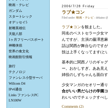
映画・テレビ
2006/7/28 Friday
ガンダム
ラブ★コン
スタートレック
Filed under:
映画・テレビ
- dekaino 
オデッセイ5
ラブ★コン
を観ました。
射雕英雄伝
同名のベストセラー少女マ
天龍八部
んですが、主演の藤澤恵麻
1ヶ月フリーパスポート
話は関西が舞台なのですが
神雕侠侶
世界の食文化
技は上手くなってます(と
映画館割引情報
基本的に関西ノリのギャグ
旅行
ー。おかしすぎ。ああ見え
テクノロジ
姉役のしずちゃんも面白す
ファンレス小型サーバ
Willcom D4
少女マンガのセオリー通り
IPv6通信
合がいい男だらけの学園コ
Links ファンレスPC
わいいのでチェックすべし
LN100W
Comments (2)