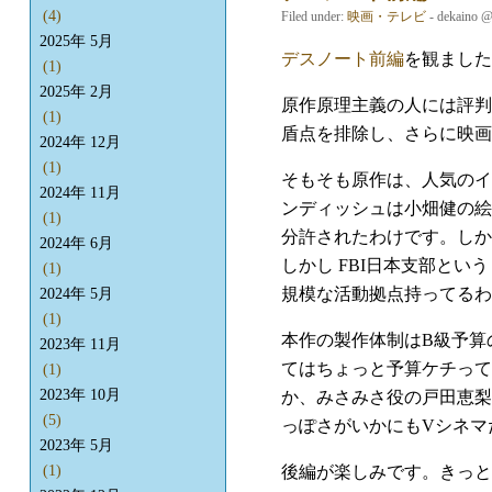
(4)
Filed under:
映画・テレビ
- dekaino 
2025年 5月
デスノート前編
を観ました
(1)
2025年 2月
原作原理主義の人には評判
(1)
盾点を排除し、さらに映画
2024年 12月
(1)
そもそも原作は、人気のイ
2024年 11月
ンディッシュは小畑健の絵
(1)
分許されたわけです。しか
2024年 6月
しかし FBI日本支部と
(1)
規模な活動拠点持ってるわ
2024年 5月
(1)
本作の製作体制はB級予算
2023年 11月
てはちょっと予算ケチって
(1)
2023年 10月
か、みさみさ役の戸田恵梨
(5)
っぽさがいかにもVシネマ
2023年 5月
後編が楽しみです。きっと
(1)