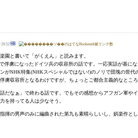
@ 20:52
楽園と書いて「がくえん」と読みます。
オ)で俘虜になったドイツ兵の収容所の話です。一応実話が基に
ンがNHK特集(NHKスペシャルではない!)のノリで団塊の世
俘虜収容所となるわけですが、ちょっとご都合主義的なところ
話だなぁ」で終わる話です。でもその感想からアフガン軍やイ
力を持ってる人は少なそう。
指揮の男声のみに編曲された第九も素晴らしいし、娯楽作とし