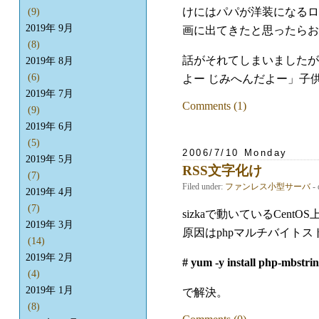
けにはパパが洋装になるロ
(9)
2019年 9月
画に出てきたと思ったらお
(8)
話がそれてしまいましたが
2019年 8月
(6)
よー じみへんだよー」子
2019年 7月
Comments (1)
(9)
2019年 6月
(5)
2006/7/10 Monday
2019年 5月
RSS文字化け
(7)
Filed under:
ファンレス小型サーバ
- 
2019年 4月
(7)
sizkaで動いているCen
2019年 3月
原因はphpマルチバイト
(14)
2019年 2月
# yum -y install php-mbstrin
(4)
2019年 1月
で解決。
(8)