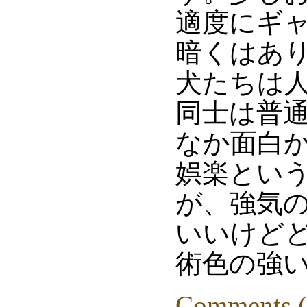
適度にギ
暗くはあ
犬たちは
同士は普
なか面白
娯楽とい
が、強気
いいけどど
術色の強
Comments (