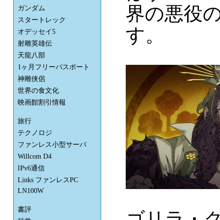
界の悪役
ガンダム
スタートレック
す。
オデッセイ5
射雕英雄伝
天龍八部
1ヶ月フリーパスポート
神雕侠侶
世界の食文化
映画館割引情報
旅行
テクノロジ
ファンレス小型サーバ
Willcom D4
IPv6通信
Links ファンレスPC
LN100W
書評
ゴリラ・