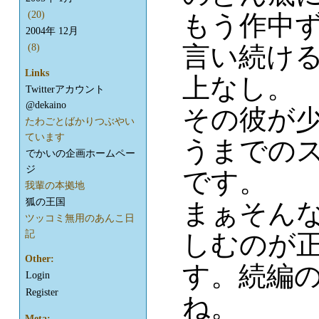
(20)
もう作中ず
2004年 12月
言い続け
(8)
Links
上なし。
Twitterアカウント
@dekaino
その彼が
たわごとばかりつぶやい
ています
うまでの
でかいの企画ホームペー
ジ
です。
我輩の本拠地
狐の王国
まぁそん
ツッコミ無用のあんこ日
記
しむのが
Other:
す。続編
Login
Register
ね。
Meta: