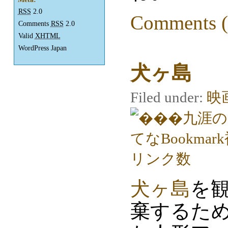
RSS
2.0
Comments (
Comments
RSS
2.0
Valid
XHTML
WordPress Japan
犬ヶ島
Filed under:
映
犬ヶ島
を
棄するた