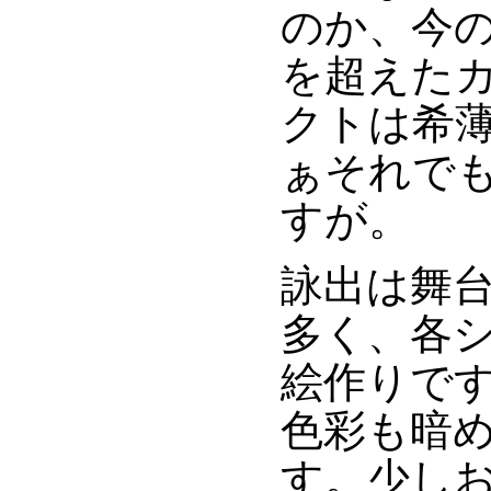
のか、今
を超えた
クトは希
ぁそれで
すが。
詠出は舞
多く、各
絵作りで
色彩も暗
す。少し