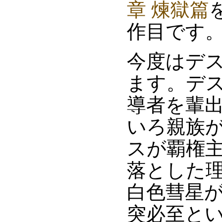
章 煉獄篇
作目です
今度はデ
ます。デ
導者を輩
いろ親族
スが覇権
落とした
白色彗星
突必至と