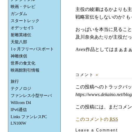
映画・テレビ
主役の綾瀬はるかよりも主
ガンダム
戦略宣伝をしないのか? 
スタートレック
オデッセイ5
おっぱいを本当に見ること
射雕英雄伝
及川奈央あたりが主役だっ
天龍八部
Avex作品としてはまぁま
1ヶ月フリーパスポート
神雕侠侶
世界の食文化
映画館割引情報
コメント
»
旅行
この投稿へのトラックバ
テクノロジ
https://wwws.dekaino.net/blog
ファンレス小型サーバ
Willcom D4
この投稿には、まだコメン
IPv6通信
Links ファンレスPC
このコメントの
RSS
LN100W
Leave a Comment