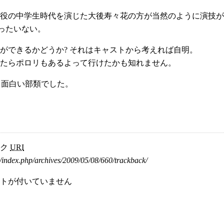
役の中学生時代を演じた大後寿々花の方が当然のように演技が
もったいない。
ができるかどうか? それはキャストから考えれば自明。
たらポロリもあるよって行けたかも知れません。
ぁ面白い部類でした。
ック
URI
/index.php/archives/2009/05/08/660/trackback/
トが付いていません