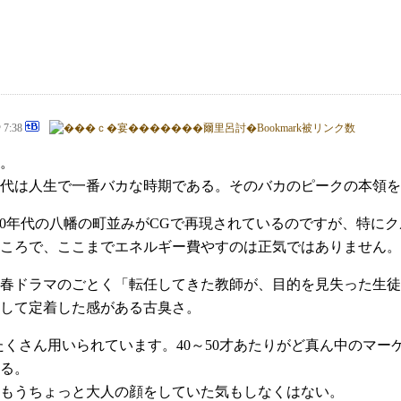
@ 7:38
。
代は人生で一番バカな時期である。そのバカのピークの本領を
70年代の八幡の町並みがCGで再現されているのですが、特に
ころで、ここまでエネルギー費やすのは正気ではありません。
青春ドラマのごとく「転任してきた教師が、目的を見失った生
して定着した感がある古臭さ。
がたくさん用いられています。40～50才あたりがど真ん中のマ
る。
もうちょっと大人の顔をしていた気もしなくはない。