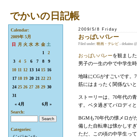
でかいの日記帳
2009/5/8 Friday
Calendar:
おっぱいバレー
2009年 5月
Filed under:
映画・テレビ
- dekaino 
日
月
火
水
木
金
土
1
2
おっぱいバレー
を観ました
3
4
5
6
7
8
9
男子の一生の中で中学生時
10
11
12
13
14
15
16
地味にCGがすごいです。
17
18
19
20
21
22
23
筋にはまったく関係ないと
24
25
26
27
28
29
30
31
ストーリーは、70年代の
« 4月
6月 »
す。ベタ過ぎてパロディと
Search:
BGMも70年代の懐メロ
備した自転車は懐かしすぎ
Categories:
ただ、この頃の中学生って
ノンジャンル