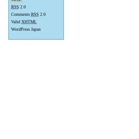
RSS
2.0
Comments
RSS
2.0
Valid
XHTML
WordPress Japan