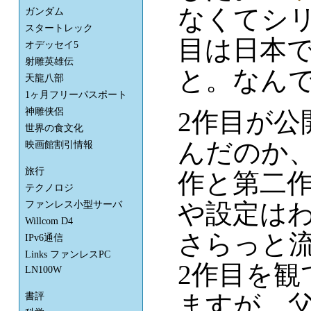
なくてシリ
ガンダム
スタートレック
目は日本
オデッセイ5
射雕英雄伝
と。なんで
天龍八部
1ヶ月フリーパスポート
神雕侠侶
2作目が公
世界の食文化
んだのか
映画館割引情報
旅行
作と第二
テクノロジ
や設定は
ファンレス小型サーバ
Willcom D4
さらっと流
IPv6通信
Links ファンレスPC
2作目を
LN100W
ますが、
書評