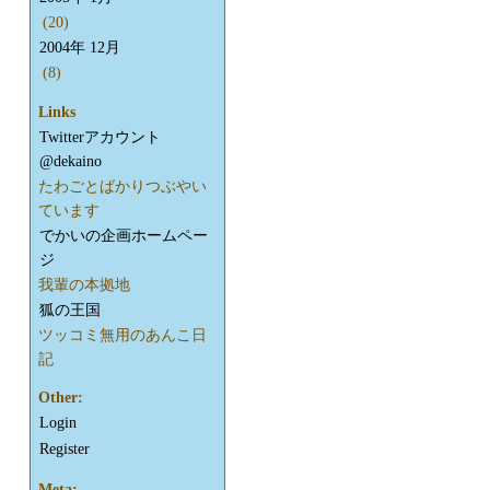
(20)
2004年 12月
(8)
Links
Twitterアカウント
@dekaino
たわごとばかりつぶやい
ています
でかいの企画ホームペー
ジ
我輩の本拠地
狐の王国
ツッコミ無用のあんこ日
記
Other:
Login
Register
Meta: