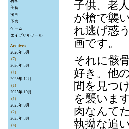
科学
子供、老
美食
が槍で襲
漫画
予言
れ逃げ惑う
ゲーム
エイプリルフール
画です。
Archives:
2026年 5月
それに骸
(7)
2026年 3月
好き。他
(1)
2025年 12月
間を見つ
(1)
2025年 10月
を襲いま
(1)
2025年 9月
肉なんて
(2)
2025年 8月
執拗な追
(4)