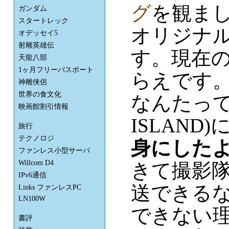
グ
を観ま
ガンダム
スタートレック
オリジナ
オデッセイ5
射雕英雄伝
す。現在
天龍八部
1ヶ月フリーパスポート
らえです
神雕侠侶
世界の食文化
なんたって
映画館割引情報
ISLAND)
旅行
テクノロジ
身にした
ファンレス小型サーバ
Willcom D4
きて撮影
IPv6通信
送できる
Links ファンレスPC
LN100W
できない
書評