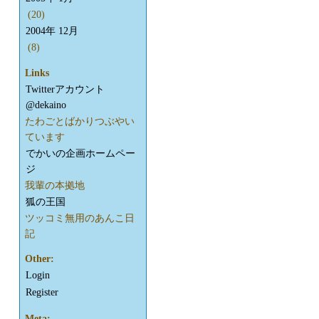
(20)
2004年 12月
(8)
Links
Twitterアカウント
@dekaino
たわごとばかりつぶやい
ています
でかいの企画ホームペー
ジ
我輩の本拠地
狐の王国
ツッコミ無用のあんこ日
記
Other:
Login
Register
Meta: