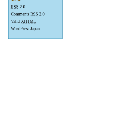
RSS
2.0
Comments
RSS
2.0
Valid
XHTML
WordPress Japan