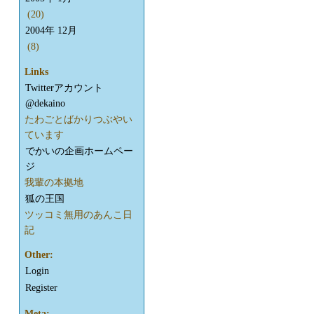
(20)
2004年 12月
(8)
Links
Twitterアカウント
@dekaino
たわごとばかりつぶやい
ています
でかいの企画ホームペー
ジ
我輩の本拠地
狐の王国
ツッコミ無用のあんこ日
記
Other:
Login
Register
Meta: