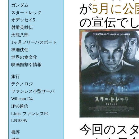
が
5月に
ガンダム
スタートレック
の宣伝で
オデッセイ5
射雕英雄伝
天龍八部
1ヶ月フリーパスポート
神雕侠侶
世界の食文化
映画館割引情報
旅行
テクノロジ
ファンレス小型サーバ
Willcom D4
IPv6通信
Links ファンレスPC
LN100W
今回のス
書評