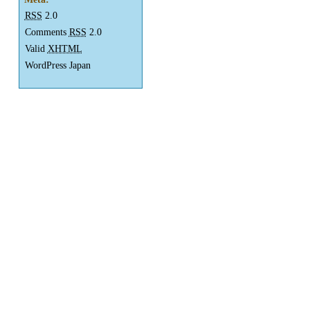
RSS
2.0
Comments
RSS
2.0
Valid
XHTML
WordPress Japan