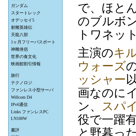
で、ほと
ガンダム
スタートレック
のブルボ
オデッセイ5
射雕英雄伝
トワネッ
天龍八部
1ヶ月フリーパスポート
主演の
キ
神雕侠侶
世界の食文化
ウォーズ
映画館割引情報
ッシャー
旅行
テクノロジ
画なのに
ファンレス小型サーバ
Willcom D4
ン、
スパ
IPv6通信
Links ファンレスPC
役で一躍
LN100W
と野暮っ
書評