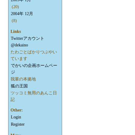
(20)
2004年 12月
(8)
Links
Twitterアカウント
@dekaino
たわごとばかりつぶやい
ています
でかいの企画ホームペー
ジ
我輩の本拠地
狐の王国
ツッコミ無用のあんこ日
記
Other:
Login
Register