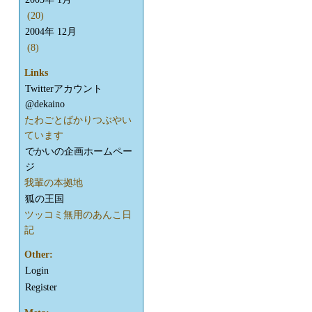
(20)
2004年 12月
(8)
Links
Twitterアカウント
@dekaino
たわごとばかりつぶやい
ています
でかいの企画ホームペー
ジ
我輩の本拠地
狐の王国
ツッコミ無用のあんこ日
記
Other:
Login
Register