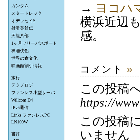
→
ヨコハ
ガンダム
スタートレック
横浜近辺
オデッセイ5
射雕英雄伝
感。
天龍八部
1ヶ月フリーパスポート
神雕侠侶
世界の食文化
映画館割引情報
コメント
»
旅行
この投稿
テクノロジ
ファンレス小型サーバ
https://www
Willcom D4
IPv6通信
Links ファンレスPC
この投稿
LN100W
いません
書評