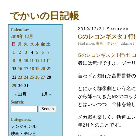
でかいの日記帳
2019/12/21 Saturday
Calendar:
Gのレコンギスタ I 行
2019年 12月
Filed under:
映画・テレビ
- dekaino 
日
月
火
水
木
金
土
1
2
3
4
5
6
7
Gのレコンギスタ I 行け!
8
9
10
11
12
13
14
者には無理ですよ。ジオリ
15
16
17
18
19
20
21
言わずと知れた富野監督の
22
23
24
25
26
27
28
29
30
31
とにかく群像劇という名に
« 11月
1月 »
から降ってきたMSのコッ
Search:
とはいいつつ、全体を通し
メカ戦も楽しく、軌道エレ
Categories:
年2月とのことです。
ノンジャンル
映画・テレビ