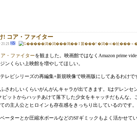
け! コア・ファイター
@ 21:21
 コア・ファイター
を観ました。映画館ではなくAmazon prime
ジンくらい上映館を増やしてほしい。
テレビシリーズの再編集+新規映像で映画版にしてあるわけで
ふさわしいくらいがんがんキャラが出てきます。Iはデレンセ
クピットからハッチあけて落下した少女をキャッチだもんな。
ての主人公とヒロインも存在感をきっちり出しているのです。
ベーターとか圧縮水ボールなどのSFギミックもよく活かせている