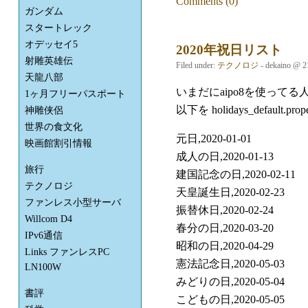
Comments (0)
ガンダム
スタートレック
オデッセイ5
2020年祝日リスト
射雕英雄伝
Filed under:
テクノロジ
- dekaino @ 2
天龍八部
いまだにaipo8を使ってる
1ヶ月フリーパスポート
以下を holidays_default
神雕侠侶
世界の食文化
元日,2020-01-01
映画館割引情報
成人の日,2020-01-13
旅行
建国記念の日,2020-02-11
テクノロジ
天皇誕生日,2020-02-23
ファンレス小型サーバ
振替休日,2020-02-24
Willcom D4
春分の日,2020-03-20
IPv6通信
昭和の日,2020-04-29
Links ファンレスPC
憲法記念日,2020-05-03
LN100W
みどりの日,2020-05-04
書評
こどもの日,2020-05-05