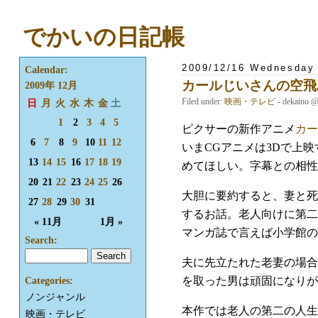
でかいの日記帳
2009/12/16 Wednesday
Calendar:
カールじいさんの空飛
2009年 12月
Filed under:
映画・テレビ
- dekaino 
日
月
火
水
木
金
土
1
2
3
4
5
ピクサーの新作アニメ
カー
6
7
8
9
10
11
12
いまCGアニメは3Dで上
13
14
15
16
17
18
19
めてほしい。字幕との相性
20
21
22
23
24
25
26
大胆に要約すると、妻と死
27
28
29
30
31
するお話。老人向けに第二
« 11月
1月 »
マンガ誌で言えば小学館の
Search:
夫に先立たれた老妻の場合
を取った男は頑固になりが
Categories:
ノンジャンル
本作では老人の第二の人生
映画・テレビ