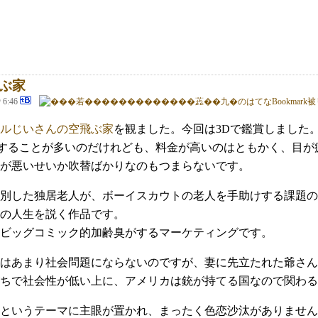
ぶ家
@ 6:46
ルじいさんの空飛ぶ家
を観ました。今回は3Dで鑑賞しました
映することが多いのだけれども、料金が高いのはともかく、目
が悪いせいか吹替ばかりなのもつまらないです。
別した独居老人が、ボーイスカウトの老人を手助けする課題の
の人生を説く作品です。
ビッグコミック的加齢臭がするマーケティングです。
はあまり社会問題にならないのですが、妻に先立たれた爺さん
ちで社会性が低い上に、アメリカは銃が持てる国なので関わる
というテーマに主眼が置かれ、まったく色恋沙汰がありません