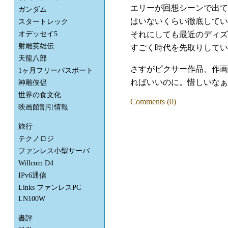
エリーが回想シーンで出て
ガンダム
はいないくらい徹底してい
スタートレック
それにしても最近のディズ
オデッセイ5
射雕英雄伝
すごく時代を先取りしてい
天龍八部
さすがピクサー作品、作画
1ヶ月フリーパスポート
ればいいのに。惜しいなぁ
神雕侠侶
世界の食文化
Comments (0)
映画館割引情報
旅行
テクノロジ
ファンレス小型サーバ
Willcom D4
IPv6通信
Links ファンレスPC
LN100W
書評