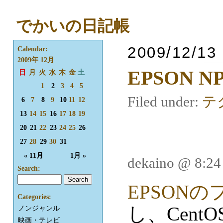
でかいの日記帳
2009/12/13
Calendar:
2009年 12月
EPSON N
日
月
火
水
木
金
土
1
2
3
4
5
Filed under:
テ
6
7
8
9
10
11
12
13
14
15
16
17
18
19
20
21
22
23
24
25
26
27
28
29
30
31
« 11月
1月 »
dekaino @ 8:2
Search:
EPSONの
Categories:
し、Cent
ノンジャンル
映画・テレビ