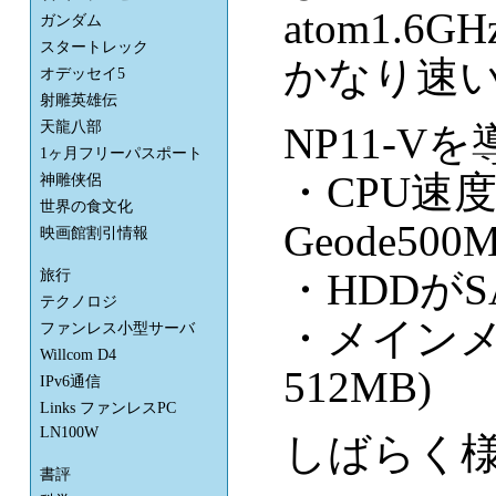
atom1.6
ガンダム
スタートレック
かなり速
オデッセイ5
射雕英雄伝
天龍八部
NP11-V
1ヶ月フリーパスポート
・CPU速度 
神雕侠侶
世界の食文化
Geode500M
映画館割引情報
・HDDがSA
旅行
テクノロジ
・メインメモ
ファンレス小型サーバ
Willcom D4
512MB)
IPv6通信
Links ファンレスPC
LN100W
しばらく
書評