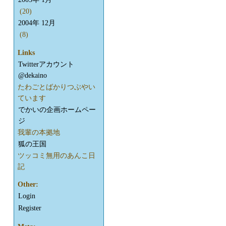
(20)
2004年 12月
(8)
Links
Twitterアカウント
@dekaino
たわごとばかりつぶやい
ています
でかいの企画ホームペー
ジ
我輩の本拠地
狐の王国
ツッコミ無用のあんこ日
記
Other:
Login
Register