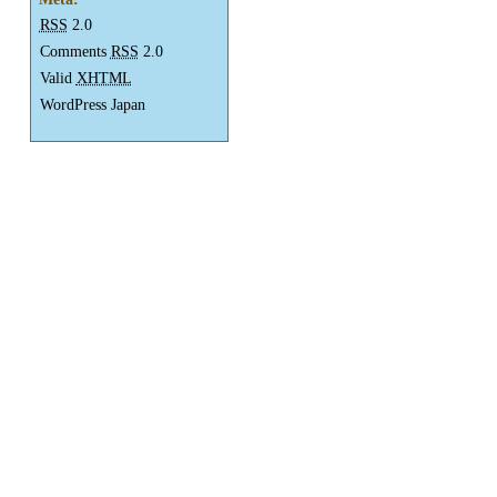
RSS
2.0
Comments
RSS
2.0
Valid
XHTML
WordPress Japan