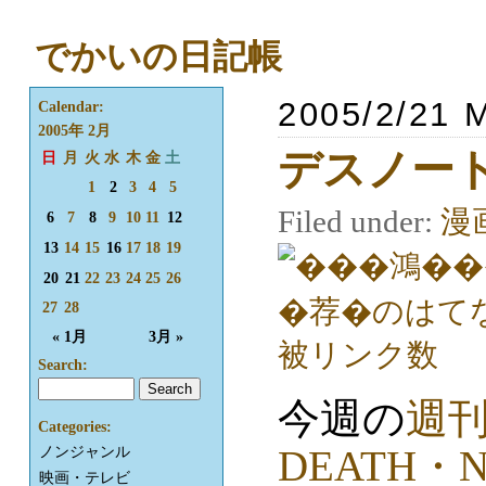
でかいの日記帳
2005/2/21 
Calendar:
2005年 2月
デスノート
日
月
火
水
木
金
土
1
2
3
4
5
Filed under:
漫
6
7
8
9
10
11
12
13
14
15
16
17
18
19
20
21
22
23
24
25
26
27
28
« 1月
3月 »
Search:
今週の
週
Categories:
DEATH・N
ノンジャンル
映画・テレビ