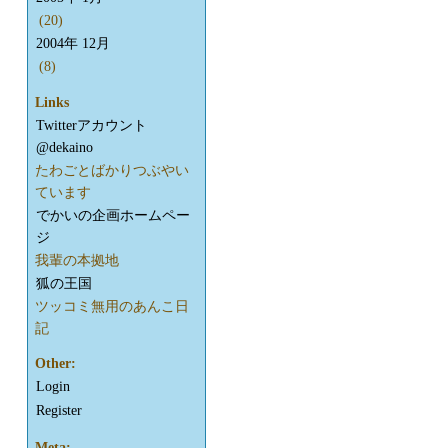
(20)
2004年 12月
(8)
Links
Twitterアカウント
@dekaino
たわごとばかりつぶやい
ています
でかいの企画ホームペー
ジ
我輩の本拠地
狐の王国
ツッコミ無用のあんこ日
記
Other:
Login
Register
Meta: