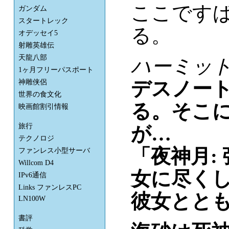
ここです
ガンダム
スタートレック
る。
オデッセイ5
射雕英雄伝
天龍八部
ハーミット
1ヶ月フリーパスポート
デスノー
神雕侠侶
世界の食文化
る。そこ
映画館割引情報
旅行
が…
テクノロジ
「夜神月:
ファンレス小型サーバ
Willcom D4
女に尽く
IPv6通信
Links ファンレスPC
彼女とと
LN100W
書評