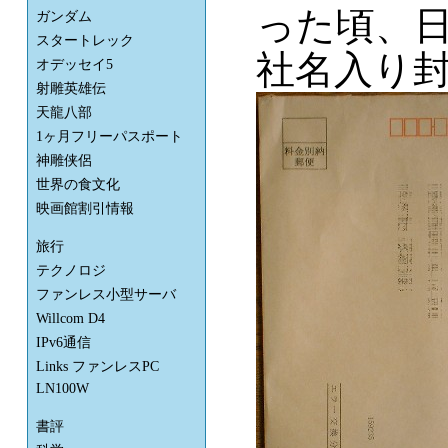
った頃、
ガンダム
スタートレック
社名入り
オデッセイ5
射雕英雄伝
天龍八部
1ヶ月フリーパスポート
神雕侠侶
世界の食文化
映画館割引情報
旅行
テクノロジ
ファンレス小型サーバ
Willcom D4
IPv6通信
Links ファンレスPC
LN100W
書評