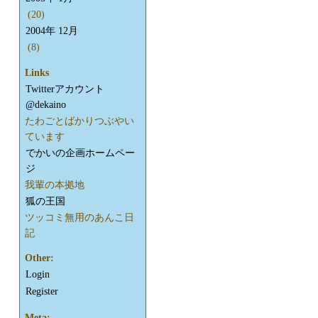
(20)
2004年 12月
(8)
Links
Twitterアカウント
@dekaino
たわごとばかりつぶやい
ています
でかいの企画ホームペー
ジ
我輩の本拠地
狐の王国
ツッコミ無用のあんこ日
記
Other:
Login
Register
Meta: