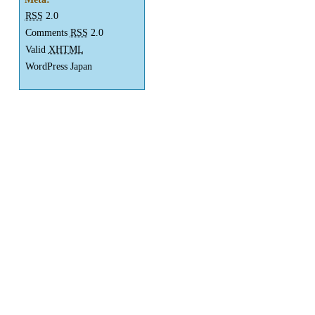
RSS
2.0
Comments
RSS
2.0
Valid
XHTML
WordPress Japan