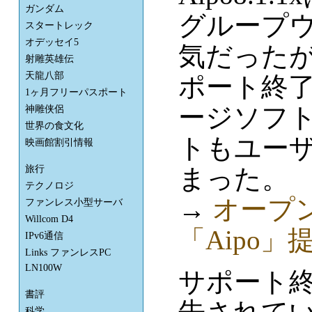
ガンダム
グループ
スタートレック
オデッセイ5
気だったが
射雕英雄伝
天龍八部
ポート終了
1ヶ月フリーパスポート
ージソフ
神雕侠侶
世界の食文化
トもユー
映画館割引情報
旅行
まった。
テクノロジ
→
オープ
ファンレス小型サーバ
Willcom D4
「Aipo
IPv6通信
Links ファンレスPC
LN100W
サポート
書評
科学