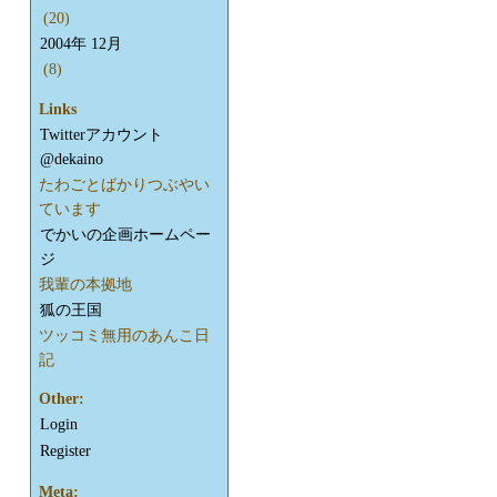
(20)
2004年 12月
(8)
Links
Twitterアカウント
@dekaino
たわごとばかりつぶやい
ています
でかいの企画ホームペー
ジ
我輩の本拠地
狐の王国
ツッコミ無用のあんこ日
記
Other:
Login
Register
Meta: