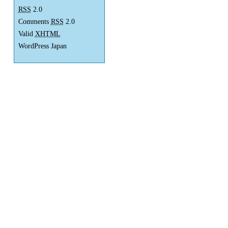
RSS
2.0
Comments
RSS
2.0
Valid
XHTML
WordPress Japan