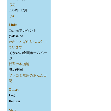
(20)
2004年 12月
(8)
Links
Twitterアカウント
@dekaino
たわごとばかりつぶやい
ています
でかいの企画ホームペー
ジ
我輩の本拠地
狐の王国
ツッコミ無用のあんこ日
記
Other:
Login
Register
Meta: