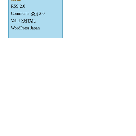
RSS
2.0
Comments
RSS
2.0
Valid
XHTML
WordPress Japan