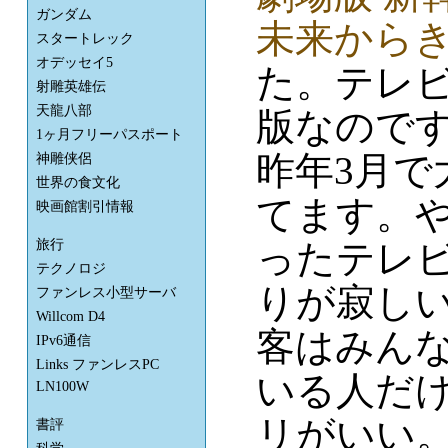
ガンダム
未来からき
スタートレック
オデッセイ5
た。テレビ
射雕英雄伝
天龍八部
版なので
1ヶ月フリーパスポート
昨年3月で
神雕侠侶
世界の食文化
てます。
映画館割引情報
旅行
ったテレ
テクノロジ
りが寂し
ファンレス小型サーバ
Willcom D4
客はみん
IPv6通信
Links ファンレスPC
いる人だけ
LN100W
リがいい
書評