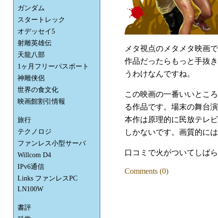
ガンダム
スタートレック
オデッセイ5
射雕英雄伝
メタ視点のメタメタ映画で
天龍八部
作品だったらもっと手抜き
1ヶ月フリーパスポート
うわけなんですね。
神雕侠侶
世界の食文化
この映画の一番いいところ
映画館割引情報
る作品です。場末の舞台演
本作は原理的に民放テレビで
旅行
しかないです。画質的には
テクノロジ
ファンレス小型サーバ
口コミで火がついてしばら
Willcom D4
IPv6通信
Comments (0)
Links ファンレスPC
LN100W
書評