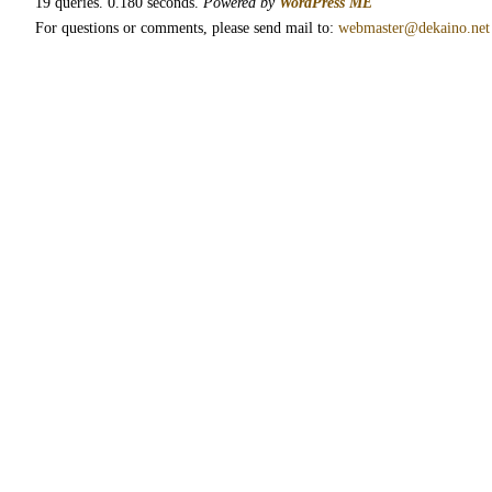
19 queries. 0.180 seconds.
Powered by
WordPress ME
For questions or comments, please send mail to:
webmaster@dekaino.net