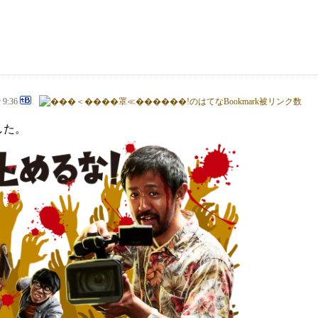
@ 9:36
した。