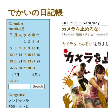
でかいの日記帳
2018/8/25 Saturday
Calendar:
カメラを止めるな!
2018年 8月
Filed under:
映画・テレビ
- dekaino 
日
月
火
水
木
金
土
1
2
3
4
カメラを止めるな!
を観ま
5
6
7
8
9
10
11
12
13
14
15
16
17
18
19
20
21
22
23
24
25
26
27
28
29
30
31
« 7月
9月 »
Search:
Categories:
ノンジャンル
映画・テレビ