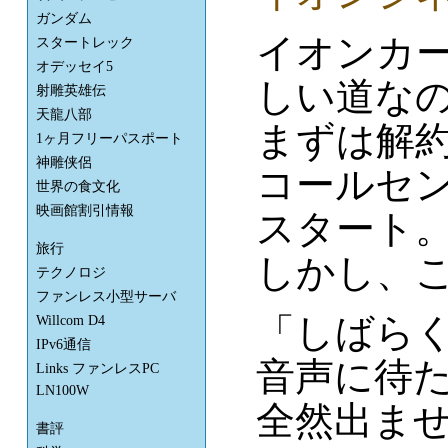
ガンダム
イオンカ
スタートレック
オデッセイ5
しい道な
射雕英雄伝
天龍八部
まずは解
1ヶ月フリーパスポート
神雕侠侶
コールセ
世界の食文化
映画館割引情報
スタート
旅行
しかし、
テクノロジ
ファンレス小型サーバ
「しばら
Willcom D4
IPv6通信
音声に待た
Links ファンレスPC
LN100W
全然出ま
書評