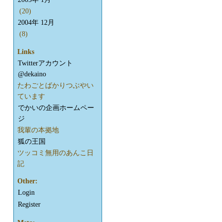
(20)
2004年 12月
(8)
Links
Twitterアカウント
@dekaino
たわごとばかりつぶやい
ています
でかいの企画ホームペー
ジ
我輩の本拠地
狐の王国
ツッコミ無用のあんこ日
記
Other:
Login
Register