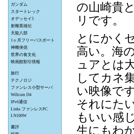
の山崎貴
ガンダム
スタートレック
リです。
オデッセイ5
射雕英雄伝
天龍八部
とにかく
1ヶ月フリーパスポート
高い。海
神雕侠侶
世界の食文化
ュアとは
映画館割引情報
旅行
してカネ
テクノロジ
い映像で
ファンレス小型サーバ
Willcom D4
それにた
IPv6通信
Links ファンレスPC
もいい感
LN100W
生にもわ
書評