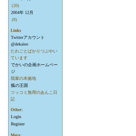
(20)
2004年 12月
(8)
Links
Twitterアカウント
@dekaino
たわごとばかりつぶやい
ています
でかいの企画ホームペー
ジ
我輩の本拠地
狐の王国
ツッコミ無用のあんこ日
記
Other:
Login
Register
Meta: