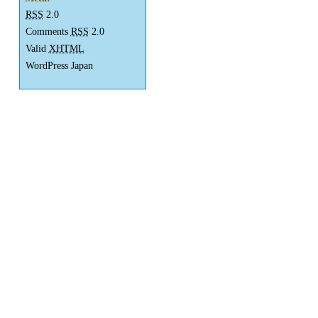
RSS
2.0
Comments
RSS
2.0
Valid
XHTML
WordPress Japan