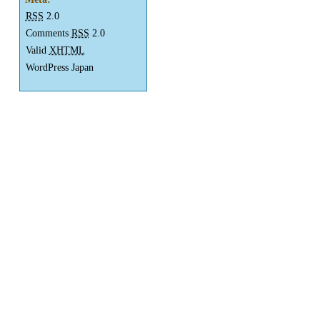
RSS
2.0
Comments
RSS
2.0
Valid
XHTML
WordPress Japan