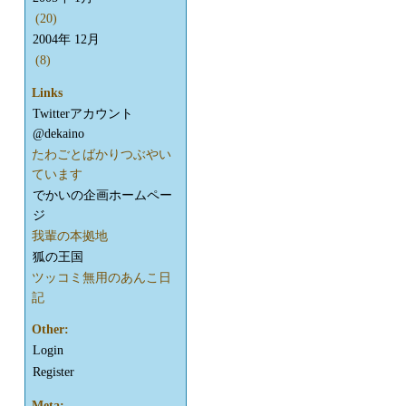
(20)
2004年 12月
(8)
Links
Twitterアカウント
@dekaino
たわごとばかりつぶやい
ています
でかいの企画ホームペー
ジ
我輩の本拠地
狐の王国
ツッコミ無用のあんこ日
記
Other:
Login
Register
Meta: