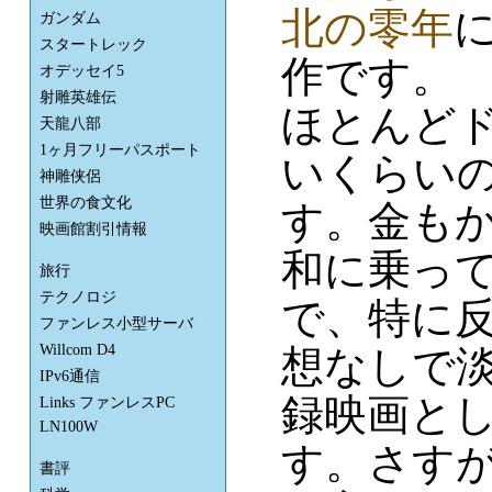
北の零年
ガンダム
スタートレック
作です。
オデッセイ5
射雕英雄伝
ほとんど
天龍八部
1ヶ月フリーパスポート
いくらい
神雕侠侶
世界の食文化
す。金も
映画館割引情報
和に乗っ
旅行
テクノロジ
で、特に
ファンレス小型サーバ
Willcom D4
想なしで
IPv6通信
録映画と
Links ファンレスPC
LN100W
す。さす
書評