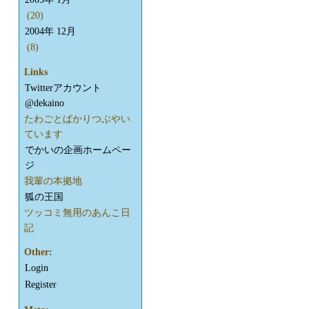
(20)
2004年 12月
(8)
Links
Twitterアカウント
@dekaino
たわごとばかりつぶやい
ています
でかいの企画ホームペー
ジ
我輩の本拠地
狐の王国
ツッコミ無用のあんこ日
記
Other:
Login
Register