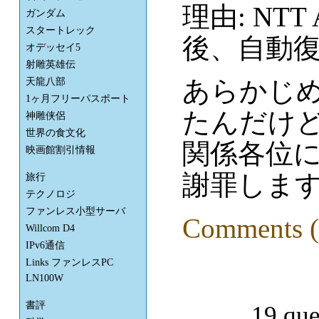
理由: NTT
ガンダム
スタートレック
後、自動
オデッセイ5
射雕英雄伝
あらかじ
天龍八部
1ヶ月フリーパスポート
たんだけ
神雕侠侶
世界の食文化
関係各位
映画館割引情報
謝罪しま
旅行
テクノロジ
ファンレス小型サーバ
Comments (
Willcom D4
IPv6通信
Links ファンレスPC
LN100W
書評
19 que