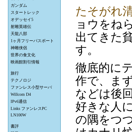
ガンダム
たそがれ
スタートレック
オデッセイ5
ョウをね
射雕英雄伝
出てきた
天龍八部
1ヶ月フリーパスポート
す。
神雕侠侶
世界の食文化
映画館割引情報
徹底的に
旅行
作で、ま
テクノロジ
ファンレス小型サーバ
などは後
Willcom D4
IPv6通信
好きな人
Links ファンレスPC
LN100W
の隅をつ
書評