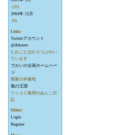
(20)
2004年 12月
(8)
Links
Twitterアカウント
@dekaino
たわごとばかりつぶやい
ています
でかいの企画ホームペー
ジ
我輩の本拠地
狐の王国
ツッコミ無用のあんこ日
記
Other:
Login
Register