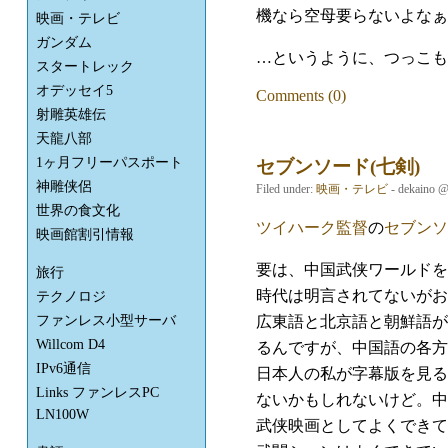
機なら空母要らないよなぁ
映画・テレビ
ガンダム
…というように、つっこも
スタートレック
オデッセイ5
Comments (0)
射雕英雄伝
天龍八部
1ヶ月フリーパスポート
セブンソード(七剣)
神雕侠侶
Filed under:
映画・テレビ
- dekaino 
世界の食文化
ツイハーク監督
の
セブンソ
映画館割引情報
要は、中国武侠ワールドを
旅行
時代は明言されてないがお
テクノロジ
ファンレス小型サーバ
広東語と北京語と朝鮮語が
Willcom D4
るんですが、中国語の各方
IPv6通信
日本人の私が字幕版を見る
Links ファンレスPC
ないかもしれないけど。中
LN100W
武侠映画としてよくできて