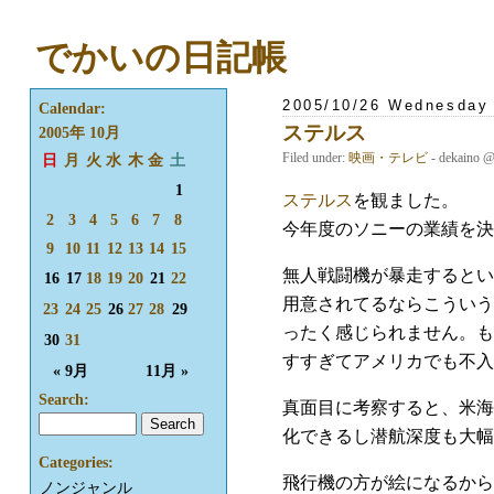
でかいの日記帳
2005/10/26 Wednesday
Calendar:
ステルス
2005年 10月
Filed under:
映画・テレビ
- dekaino 
日
月
火
水
木
金
土
1
ステルス
を観ました。
2
3
4
5
6
7
8
今年度のソニーの業績を決
9
10
11
12
13
14
15
無人戦闘機が暴走するとい
16
17
18
19
20
21
22
用意されてるならこういう
23
24
25
26
27
28
29
ったく感じられません。も
30
31
すすぎてアメリカでも不入
« 9月
11月 »
Search:
真面目に考察すると、米海
化できるし潜航深度も大幅
Categories:
飛行機の方が絵になるから
ノンジャンル