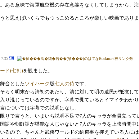
。ある意味で海軍航空機の存在意義をなくしてしまうから、海
うと思えばいくらでもつっこめるところが楽しい映画でありま
@ 7:35
ード(七剣)
を観ました。
舞台とした
ツイハーク
版
七人の侍
です。
そらく明末から清初のあたり、清に対して明の遺民が抵抗して
入り混じっているのですが、字幕で見ているとイマイチわかり
言については字幕での説明はなし。
限りで言うと、いまいち説明不足で7人のキャラが全員立って
国語や朝鮮語が堪能な人じゃないと7人のキャラを上映時間中
いるので、ちゃんと武侠ワールドの約束事を抑えている人には