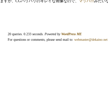
ますが、CGバリバリのキレイな画像なので、
マッハ!!!
みたい
20 queries. 0.233 seconds.
Powered by
WordPress ME
For questions or comments, please send mail to:
webmaster@dekaino.net