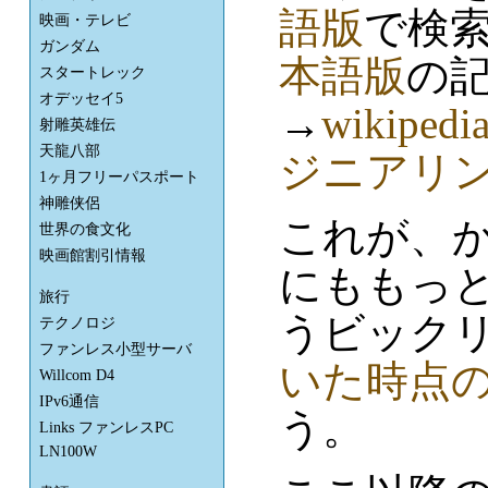
語版
で検
映画・テレビ
ガンダム
本語版
の
スタートレック
オデッセイ5
→
wikip
射雕英雄伝
天龍八部
ジニアリ
1ヶ月フリーパスポート
神雕侠侶
これが、
世界の食文化
映画館割引情報
にももっ
旅行
うビックリ
テクノロジ
ファンレス小型サーバ
いた時点
Willcom D4
IPv6通信
う。
Links ファンレスPC
LN100W