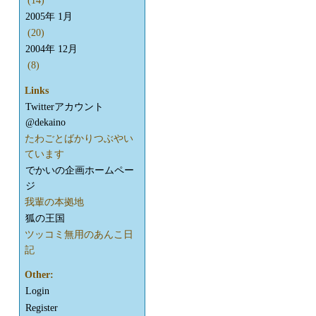
(14)
2005年 1月
(20)
2004年 12月
(8)
Links
Twitterアカウント
@dekaino
たわごとばかりつぶやい
ています
でかいの企画ホームペー
ジ
我輩の本拠地
狐の王国
ツッコミ無用のあんこ日
記
Other:
Login
Register