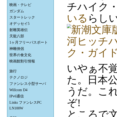
チハイク
映画・テレビ
ガンダム
いる
らし
スタートレック
オデッセイ5
射雕英雄伝
天龍八部
1ヶ月フリーパスポート
神雕侠侶
世界の食文化
映画館割引情報
いやぁ不
旅行
た。日本公
テクノロジ
ファンレス小型サーバ
うだ。こ
Willcom D4
IPv6通信
ぞ!
Links ファンレスPC
LN100W
ところで