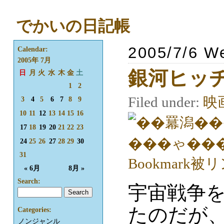
でかいの日記帳
2005/7/6 W
Calendar:
2005年 7月
銀河ヒッ
日
月
火
水
木
金
土
1
2
Filed under:
映
3
4
5
6
7
8
9
10
11
12
13
14
15
16
17
18
19
20
21
22
23
24
25
26
27
28
29
30
31
« 6月
8月 »
Search:
宇宙戦争
たのだが
Categories:
ノンジャンル