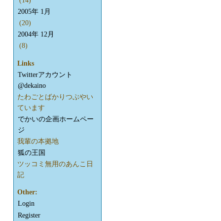
(14)
2005年 1月
(20)
2004年 12月
(8)
Links
Twitterアカウント
@dekaino
たわごとばかりつぶやい
ています
でかいの企画ホームペー
ジ
我輩の本拠地
狐の王国
ツッコミ無用のあんこ日
記
Other:
Login
Register