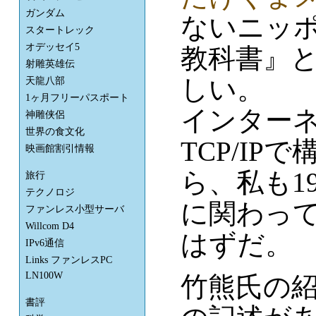
ガンダム
ないニッ
スタートレック
オデッセイ5
教科書』
射雕英雄伝
しい。
天龍八部
1ヶ月フリーパスポート
インター
神雕侠侶
世界の食文化
TCP/I
映画館割引情報
ら、私も1
旅行
テクノロジ
に関わっ
ファンレス小型サーバ
Willcom D4
はずだ。
IPv6通信
Links ファンレスPC
LN100W
竹熊氏の
書評