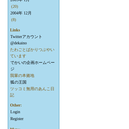
(20)
2004年 12月
(8)
Links
Twitterアカウント
@dekaino
たわごとばかりつぶやい
ています
でかいの企画ホームペー
ジ
我輩の本拠地
狐の王国
ツッコミ無用のあんこ日
記
Other:
Login
Register