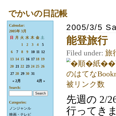
でかいの日記帳
2005/3/5 Sa
Calendar:
2005年 3月
能登旅行
日
月
火
水
木
金
土
1
2
3
4
5
Filed under:
旅
6
7
8
9
10
11
12
13
14
15
16
17
18
19
20
21
22
23
24
25
26
27
28
29
30
31
« 2月
4月 »
Search:
先週の 2/
Categories:
行ってき
ノンジャンル
映画・テレビ