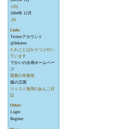
(20)
2004年 12月
(8)
Links
Twitterアカウント
@dekaino
たわごとばかりつぶやい
ています
でかいの企画ホームペー
ジ
我輩の本拠地
狐の王国
ツッコミ無用のあんこ日
記
Other:
Login
Register