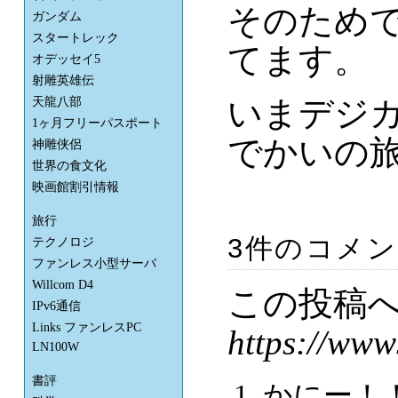
そのため
ガンダム
スタートレック
てます。
オデッセイ5
射雕英雄伝
いまデジ
天龍八部
1ヶ月フリーパスポート
でかいの旅
神雕侠侶
世界の食文化
映画館割引情報
旅行
3件のコメ
テクノロジ
ファンレス小型サーバ
Willcom D4
この投稿
IPv6通信
Links ファンレスPC
https://www
LN100W
書評
かにー！