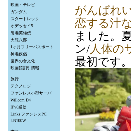
映画・テレビ
がんばれい
ガンダム
恋する汁な
スタートレック
オデッセイ5
ました。夏
射雕英雄伝
天龍八部
ン/
人体の
1ヶ月フリーパスポート
神雕侠侶
最初です
世界の食文化
映画館割引情報
旅行
テクノロジ
ファンレス小型サーバ
Willcom D4
IPv6通信
Links ファンレスPC
LN100W