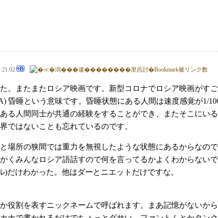
@ 21:02
た。またまたロシア映画です。新型コロナでロシア映画がすご
MA) 昏睡という意味です。昏睡状態にある人間は速度感覚が1/
ある人間同士が共通の経験をすることができ、またそこにいる
界ではないことも忘れているのです。
と場所の狭間では重力を無視したような状態にあるからなので
かくみんなロシア語話すので何を言ってるかよくわからないで
ール)だけわかった。他はダーとニエットだけですな。
か役割を表すニックネームで呼ばれます。まあ記憶がないから
カナで書かれるだけでちょっとダサい。ファントムとかタンク