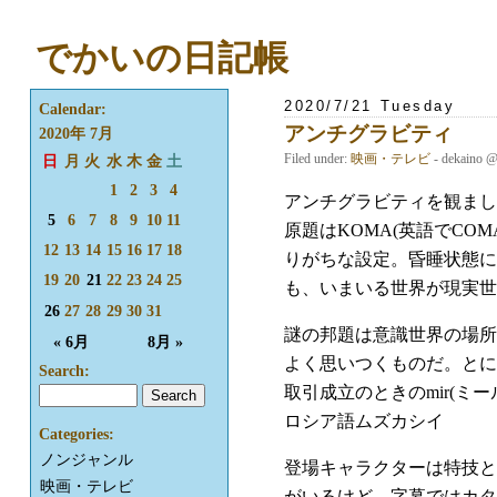
でかいの日記帳
2020/7/21 Tuesday
Calendar:
アンチグラビティ
2020年 7月
Filed under:
映画・テレビ
- dekaino 
日
月
火
水
木
金
土
1
2
3
4
アンチグラビティを観まし
5
6
7
8
9
10
11
原題はKOMA(英語でCO
12
13
14
15
16
17
18
りがちな設定。昏睡状態に
19
20
21
22
23
24
25
も、いまいる世界が現実世
26
27
28
29
30
31
謎の邦題は意識世界の場所
« 6月
8月 »
よく思いつくものだ。とに
Search:
取引成立のときのmir(ミ
ロシア語ムズカシイ
Categories:
ノンジャンル
登場キャラクターは特技と
映画・テレビ
がいるけど、字幕ではカタ