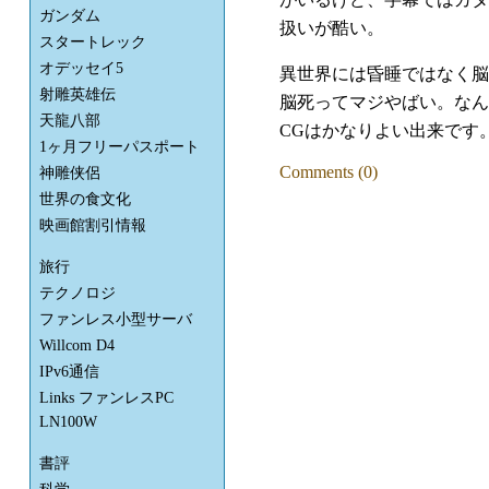
ガンダム
扱いが酷い。
スタートレック
オデッセイ5
異世界には昏睡ではなく脳
射雕英雄伝
脳死ってマジやばい。なん
天龍八部
CGはかなりよい出来です
1ヶ月フリーパスポート
Comments (0)
神雕侠侶
世界の食文化
映画館割引情報
旅行
テクノロジ
ファンレス小型サーバ
Willcom D4
IPv6通信
Links ファンレスPC
LN100W
書評