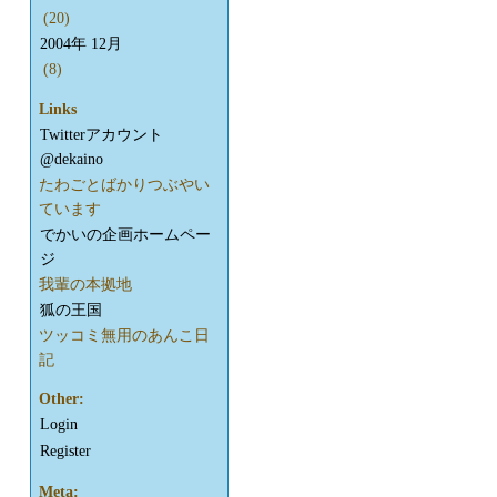
(20)
2004年 12月
(8)
Links
Twitterアカウント
@dekaino
たわごとばかりつぶやい
ています
でかいの企画ホームペー
ジ
我輩の本拠地
狐の王国
ツッコミ無用のあんこ日
記
Other:
Login
Register
Meta: