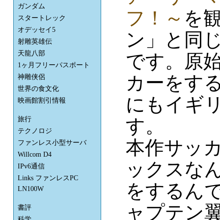
ガンダム
フ！～
を
スタートレック
オデッセイ5
ン」と同
射雕英雄伝
天龍八部
です。原
1ヶ月フリーパスポート
カーをす
神雕侠侶
世界の食文化
にもイギ
映画館割引情報
旅行
す。
テクノロジ
本作サッ
ファンレス小型サーバ
Willcom D4
ックスな
IPv6通信
Links ファンレスPC
をするん
LN100W
ャプテン
書評
科学