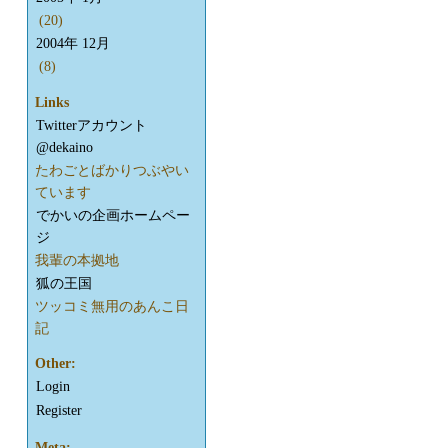
(20)
2004年 12月
(8)
Links
Twitterアカウント
@dekaino
たわごとばかりつぶやい
ています
でかいの企画ホームペー
ジ
我輩の本拠地
狐の王国
ツッコミ無用のあんこ日
記
Other:
Login
Register
Meta: