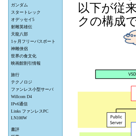
以下が従来
ガンダム
スタートレック
クの構成
オデッセイ5
射雕英雄伝
天龍八部
1ヶ月フリーパスポート
神雕侠侶
世界の食文化
映画館割引情報
旅行
テクノロジ
ファンレス小型サーバ
Willcom D4
IPv6通信
Links ファンレスPC
LN100W
書評