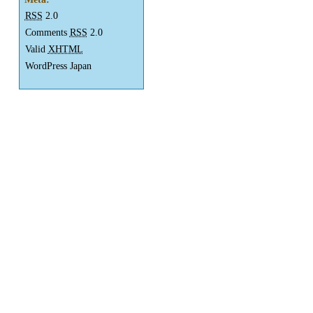
RSS
2.0
Comments
RSS
2.0
Valid
XHTML
WordPress Japan