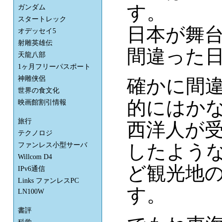
す。
ガンダム
スタートレック
日本が舞
オデッセイ5
射雕英雄伝
間違った
天龍八部
1ヶ月フリーパスポート
神雕侠侶
確かに間
世界の食文化
的にはか
映画館割引情報
旅行
西洋人が
テクノロジ
したよう
ファンレス小型サーバ
Willcom D4
ど観光地
IPv6通信
Links ファンレスPC
す。
LN100W
書評