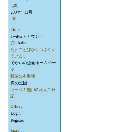
(20)
2004年 12月
(8)
Links
Twitterアカウント
@dekaino
たわごとばかりつぶやい
ています
でかいの企画ホームペー
ジ
我輩の本拠地
狐の王国
ツッコミ無用のあんこ日
記
Other:
Login
Register
Meta: