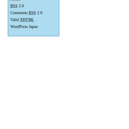
RSS
2.0
Comments
RSS
2.0
Valid
XHTML
WordPress Japan