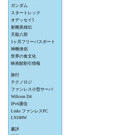
ガンダム
スタートレック
オデッセイ5
射雕英雄伝
天龍八部
1ヶ月フリーパスポート
神雕侠侶
世界の食文化
映画館割引情報
旅行
テクノロジ
ファンレス小型サーバ
Willcom D4
IPv6通信
Links ファンレスPC
LN100W
書評