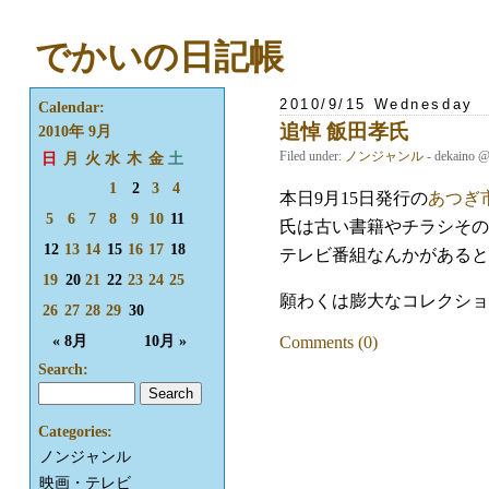
でかいの日記帳
2010/9/15 Wednesday
Calendar:
追悼 飯田孝氏
2010年 9月
Filed under:
ノンジャンル
- dekaino 
日
月
火
水
木
金
土
1
2
3
4
本日9月15日発行の
あつぎ
5
6
7
8
9
10
11
氏は古い書籍やチラシその
12
13
14
15
16
17
18
テレビ番組なんかがあると
19
20
21
22
23
24
25
願わくは膨大なコレクショ
26
27
28
29
30
« 8月
10月 »
Comments (0)
Search:
Categories:
ノンジャンル
映画・テレビ