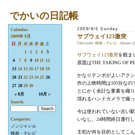
でかいの日記帳
2009/9/6 Sunday
Calendar:
サブウェイ123激突
2009年 9月
Filed under:
映画・テレビ
- dekaino 
日
月
火
水
木
金
土
1
2
3
4
5
サブウェイ123激突
を観ま
6
7
8
9
10
11
12
原題はTHE TAKING O
13
14
15
16
17
18
19
かなりテンポがよいアクシ
20
21
22
23
24
25
26
作の上映時間は105分な
27
28
29
30
とにかく余計な要素を織り
« 8月
10月 »
揺れるハンドカメラで撮っ
Search:
今は使われていない古い駅
いなし。24時間終日運行
Categories:
ノンジャンル
主犯が何を目的としてこん
映画・テレビ