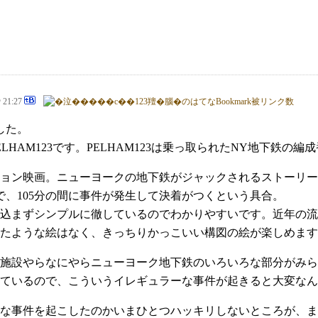
@ 21:27
した。
F PELHAM123です。PELHAM123は乗っ取られたNY地下鉄
ョン映画。ニューヨークの地下鉄がジャックされるストーリー
ので、105分の間に事件が発生して決着がつくという具合。
込まずシンプルに徹しているのでわかりやすいです。近年の流
たような絵はなく、きっちりかっこいい構図の絵が楽しめます
施設やらなにやらニューヨーク地下鉄のいろいろな部分がみら
しているので、こういうイレギュラーな事件が起きると大変な
な事件を起こしたのかいまひとつハッキリしないところが、ま