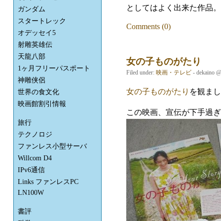
としてはよく出来た作品。
ガンダム
スタートレック
Comments (0)
オデッセイ5
射雕英雄伝
天龍八部
女の子ものがたり
1ヶ月フリーパスポート
Filed under:
映画・テレビ
- dekaino 
神雕侠侶
女の子ものがたり
を観まし
世界の食文化
映画館割引情報
この映画、宣伝が下手過ぎ
旅行
テクノロジ
ファンレス小型サーバ
Willcom D4
IPv6通信
Links ファンレスPC
LN100W
書評