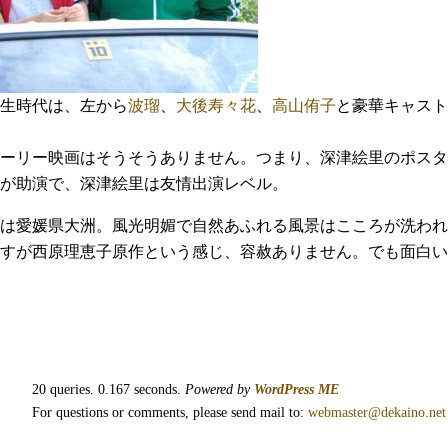
生時代は、左から
波瑠
、
大後寿々花
、
高山侑子
と豪華キャスト
ーリー映画はそうそうありません。つまり、深津絵里のポスタ
が助演で、深津絵里は友情出演レベル。
は愛媛県大洲。風光明媚で自然あふれる風景はこころが洗われ
すが西原理恵子原作という感じ、容赦ありません。でも面白い
20 queries. 0.167 seconds.
Powered by
WordPress ME
For questions or comments, please send mail to:
webmaster@dekaino.net