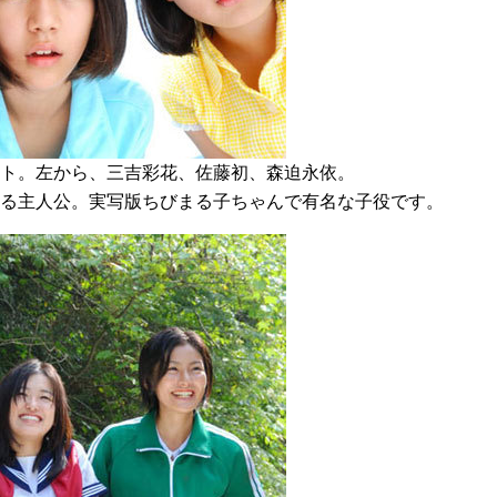
ト。左から、三吉彩花、佐藤初、森迫永依。
る主人公。実写版ちびまる子ちゃんで有名な子役です。