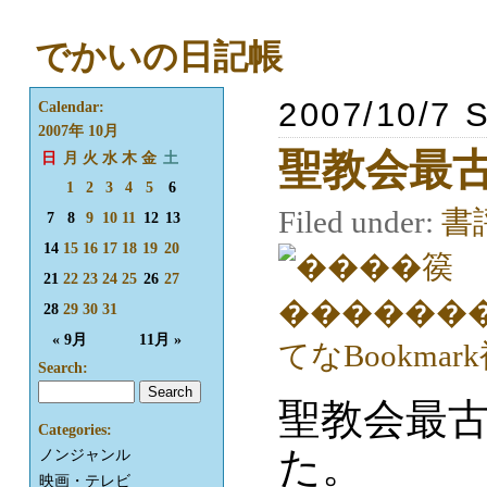
でかいの日記帳
2007/10/7 
Calendar:
2007年 10月
聖教会最
日
月
火
水
木
金
土
1
2
3
4
5
6
Filed under:
書
7
8
9
10
11
12
13
14
15
16
17
18
19
20
21
22
23
24
25
26
27
28
29
30
31
« 9月
11月 »
Search:
聖教会最古
Categories:
た。
ノンジャンル
映画・テレビ