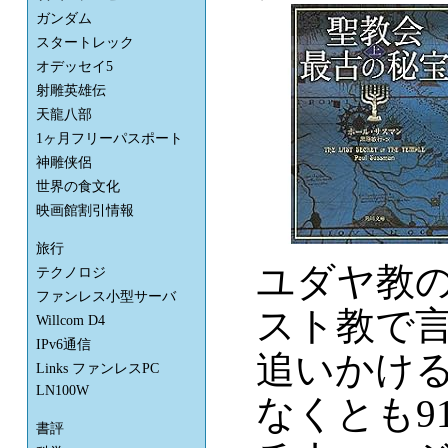
ガンダム
スタートレック
オデッセイ5
射雕英雄伝
天龍八部
1ヶ月フリーパスポート
神雕侠侶
世界の食文化
映画館割引情報
旅行
ユダヤ教
テクノロジ
ファンレス小型サーバ
スト教で
Willcom D4
IPv6通信
追いかけ
Links ファンレスPC
LN100W
なくとも9
書評