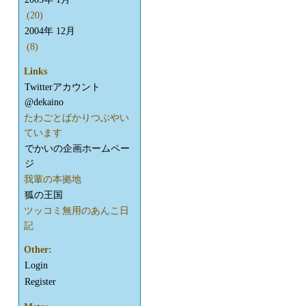
(20)
2004年 12月
(8)
Links
Twitterアカウント
@dekaino
たわごとばかりつぶやい
ています
でかいの企画ホームペー
ジ
我輩の本拠地
狐の王国
ツッコミ無用のあんこ日
記
Other:
Login
Register