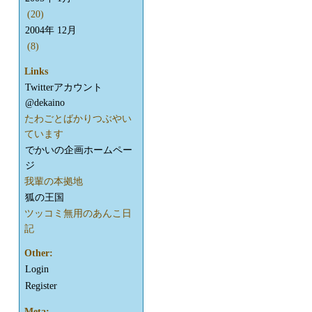
(20)
2004年 12月
(8)
Links
Twitterアカウント
@dekaino
たわごとばかりつぶやい
ています
でかいの企画ホームペー
ジ
我輩の本拠地
狐の王国
ツッコミ無用のあんこ日
記
Other:
Login
Register
Meta: