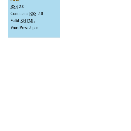
RSS
2.0
Comments
RSS
2.0
Valid
XHTML
WordPress Japan