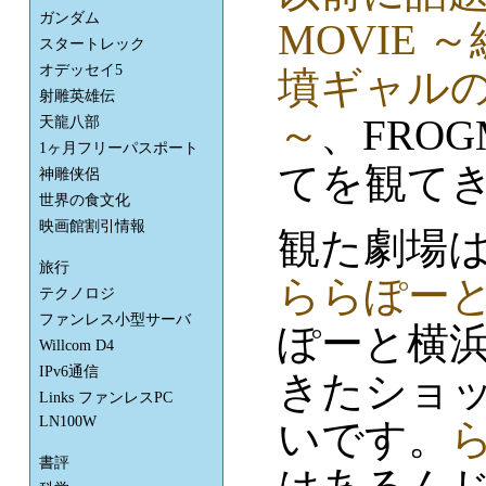
ガンダム
MOVIE
スタートレック
オデッセイ5
墳ギャルの
射雕英雄伝
～
、FRO
天龍八部
1ヶ月フリーパスポート
てを観て
神雕侠侶
世界の食文化
映画館割引情報
観た劇場は
旅行
ららぽー
テクノロジ
ファンレス小型サーバ
ぽーと横
Willcom D4
IPv6通信
きたショ
Links ファンレスPC
LN100W
いです。
書評