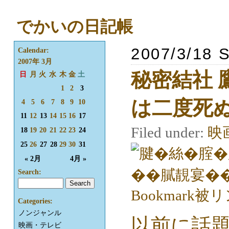
でかいの日記帳
2007/3/18 
Calendar:
2007年 3月
秘密結社 鷹
日
月
火
水
木
金
土
1
2
3
は二度死
4
5
6
7
8
9
10
11
12
13
14
15
16
17
Filed under:
映
18
19
20
21
22
23
24
25
26
27
28
29
30
31
« 2月
4月 »
Search:
Categories:
ノンジャンル
以前に話
映画・テレビ