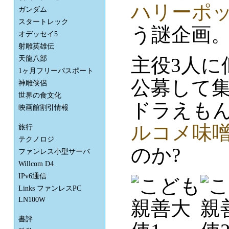
ハリーポ
ガンダム
スタートレック
う謎企画
オデッセイ5
射雕英雄伝
主役3人に
天龍八部
1ヶ月フリーパスポート
公募して
神雕侠侶
世界の食文化
ドラえも
映画館割引情報
ルコメ味
旅行
テクノロジ
のか?
ファンレス小型サーバ
Willcom D4
IPv6通信
Links ファンレスPC
LN100W
書評