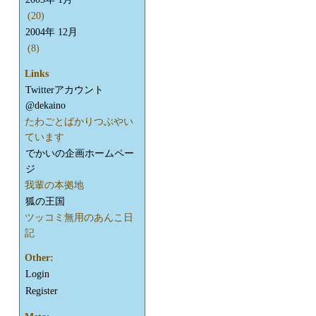
(20)
2004年 12月
(8)
Links
Twitterアカウント
@dekaino
たわごとばかりつぶやい
ています
でかいの企画ホームペー
ジ
我輩の本拠地
狐の王国
ツッコミ無用のあんこ日
記
Other:
Login
Register