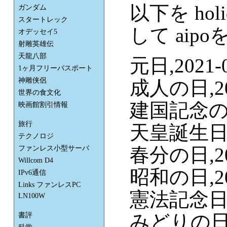
以下を holid
ガンダム
スタートレック
して ai
オデッセイ5
射雕英雄伝
天龍八部
元日,2021-0
1ヶ月フリーパスポート
神雕侠侶
成人の日,202
世界の食文化
建国記念の日,
映画館割引情報
旅行
天皇誕生日,2
テクノロジ
春分の日,202
ファンレス小型サーバ
Willcom D4
昭和の日,202
IPv6通信
Links ファンレスPC
憲法記念日,2
LN100W
みどりの日,2
書評