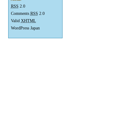
RSS
2.0
Comments
RSS
2.0
Valid
XHTML
WordPress Japan