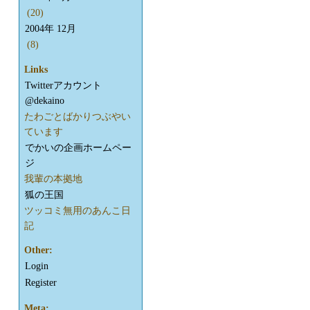
(20)
2004年 12月
(8)
Links
Twitterアカウント
@dekaino
たわごとばかりつぶやい
ています
でかいの企画ホームペー
ジ
我輩の本拠地
狐の王国
ツッコミ無用のあんこ日
記
Other:
Login
Register
Meta: