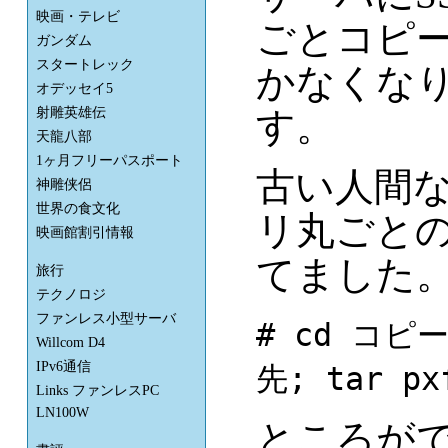
映画・テレビ
ごとコピ
ガンダム
スタートレック
かなくなり
オデッセイ5
す。
射雕英雄伝
天龍八部
1ヶ月フリーパスポート
古い人間
神雕侠侶
世界の食文化
リ丸ごと
映画館割引情報
てました
旅行
テクノロジ
ファンレス小型サーバ
# cd コピー
Willcom D4
IPv6通信
先; tar px
Links ファンレスPC
LN100W
ところが