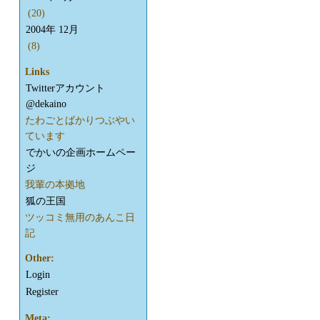
(20)
2004年 12月
(8)
Links
Twitterアカウント
@dekaino
たわごとばかりつぶやい
ています
でかいの企画ホームペー
ジ
我輩の本拠地
狐の王国
ツッコミ無用のあんこ日
記
Other:
Login
Register
Meta: