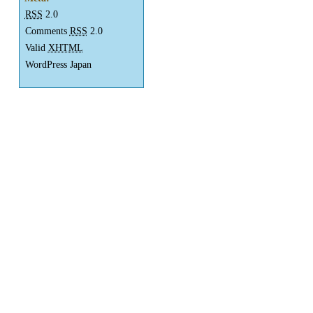
RSS
2.0
Comments
RSS
2.0
Valid
XHTML
WordPress Japan