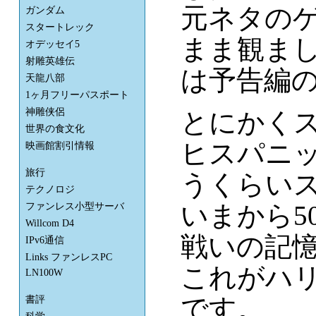
元ネタの
ガンダム
スタートレック
まま観ま
オデッセイ5
射雕英雄伝
は予告編
天龍八部
1ヶ月フリーパスポート
神雕侠侶
とにかく
世界の食文化
ヒスパニ
映画館割引情報
旅行
うくらい
テクノロジ
いまから5
ファンレス小型サーバ
Willcom D4
戦いの記
IPv6通信
Links ファンレスPC
これがハ
LN100W
です。
書評