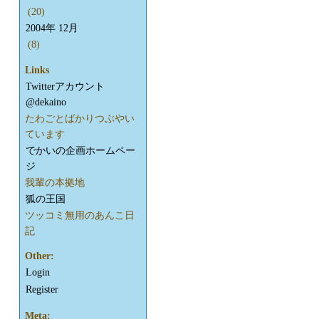
(20)
2004年 12月
(8)
Links
Twitterアカウント
@dekaino
たわごとばかりつぶやい
ています
でかいの企画ホームペー
ジ
我輩の本拠地
狐の王国
ツッコミ無用のあんこ日
記
Other:
Login
Register
Meta: