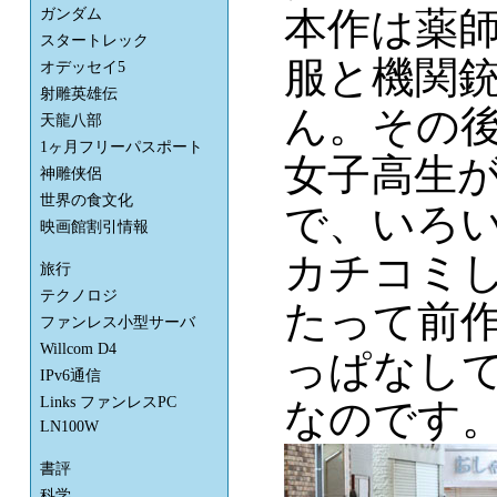
本作は薬
ガンダム
スタートレック
服と機関
オデッセイ5
射雕英雄伝
ん。その
天龍八部
1ヶ月フリーパスポート
女子高生
神雕侠侶
世界の食文化
で、いろ
映画館割引情報
カチコミ
旅行
テクノロジ
たって前
ファンレス小型サーバ
Willcom D4
っぱなし
IPv6通信
Links ファンレスPC
なのです
LN100W
書評
科学