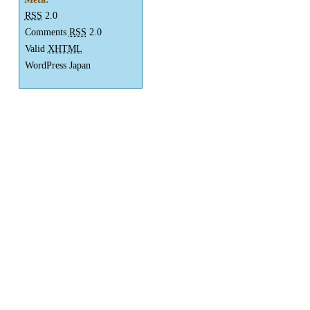
RSS
2.0
Comments
RSS
2.0
Valid
XHTML
WordPress Japan