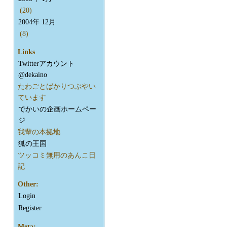
(20)
2004年 12月
(8)
Links
Twitterアカウント
@dekaino
たわごとばかりつぶやい
ています
でかいの企画ホームペー
ジ
我輩の本拠地
狐の王国
ツッコミ無用のあんこ日
記
Other:
Login
Register
Meta: