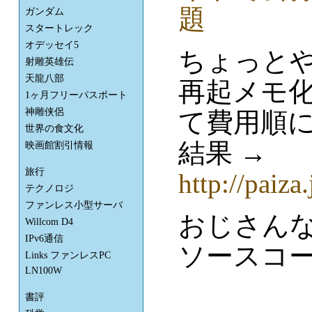
題
ガンダム
スタートレック
オデッセイ5
ちょっと
射雕英雄伝
天龍八部
再起メモ化
1ヶ月フリーパスポート
神雕侠侶
て費用順
世界の食文化
結果 →
映画館割引情報
旅行
http://paiz
テクノロジ
ファンレス小型サーバ
おじさん
Willcom D4
IPv6通信
ソースコー
Links ファンレスPC
LN100W
書評