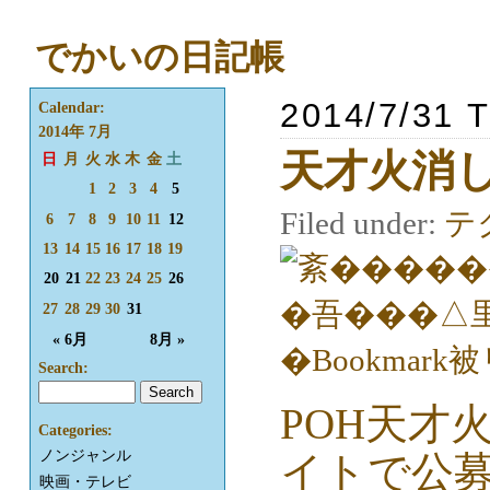
でかいの日記帳
2014/7/31 
Calendar:
2014年 7月
天才火消
日
月
火
水
木
金
土
1
2
3
4
5
Filed under:
テ
6
7
8
9
10
11
12
13
14
15
16
17
18
19
20
21
22
23
24
25
26
27
28
29
30
31
« 6月
8月 »
Search:
POH天才
Categories:
ノンジャンル
イトで公
映画・テレビ