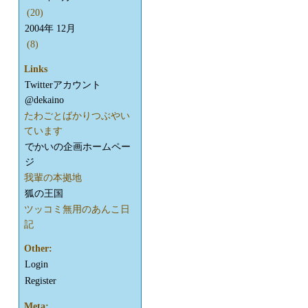
(20)
2004年 12月
(8)
Links
Twitterアカウント
@dekaino
たわごとばかりつぶやい
ています
でかいの企画ホームペー
ジ
我輩の本拠地
狐の王国
ツッコミ無用のあんこ日
記
Other:
Login
Register
Meta: