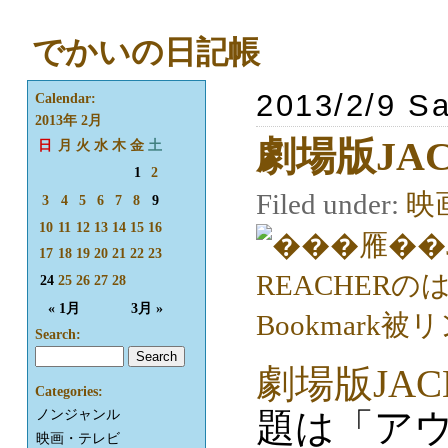
でかいの日記帳
2013/2/9 Sa
Calendar:
2013年 2月
劇場版JAC
日
月
火
水
木
金
土
1
2
Filed under:
映
3
4
5
6
7
8
9
10
11
12
13
14
15
16
17
18
19
20
21
22
23
24
25
26
27
28
« 1月
3月 »
Search:
劇場版JACK
Categories:
題は「ア
ノンジャンル
映画・テレビ