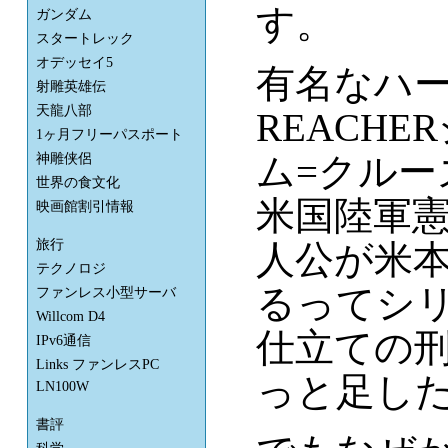
す。
ガンダム
スタートレック
オデッセイ5
有名なハー
射雕英雄伝
天龍八部
REACH
1ヶ月フリーパスポート
ム=クルー
神雕侠侶
世界の食文化
米国陸軍
映画館割引情報
旅行
人公が米
テクノロジ
るってシ
ファンレス小型サーバ
Willcom D4
仕立ての
IPv6通信
Links ファンレスPC
っと足し
LN100W
書評