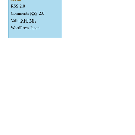
RSS
2.0
Comments
RSS
2.0
Valid
XHTML
WordPress Japan