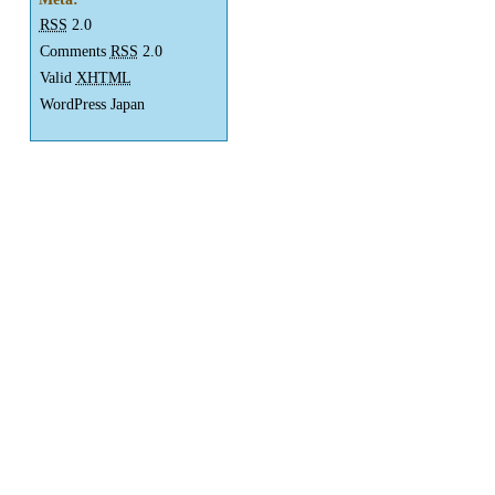
RSS
2.0
Comments
RSS
2.0
Valid
XHTML
WordPress Japan