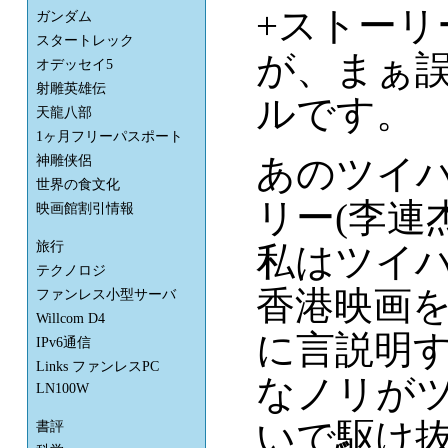
+ストー
ガンダム
スタートレック
が、まぁ
オデッセイ5
射雕英雄伝
ルです。
天龍八部
1ヶ月フリーパスポート
あのツイハ
神雕侠侶
世界の食文化
リー(李連
映画館割引情報
旅行
私はツイ
テクノロジ
香港映画
ファンレス小型サーバ
Willcom D4
に言説明
IPv6通信
Links ファンレスPC
なノリが
LN100W
いで駆け
書評