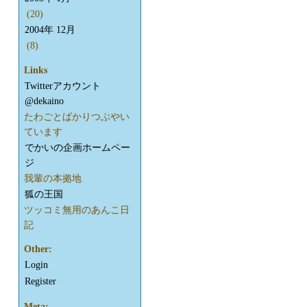
(20)
2004年 12月
(8)
Links
Twitterアカウント
@dekaino
たわごとばかりつぶやい
ています
でかいの企画ホームペー
ジ
我輩の本拠地
狐の王国
ツッコミ無用のあんこ日
記
Other:
Login
Register
Meta: