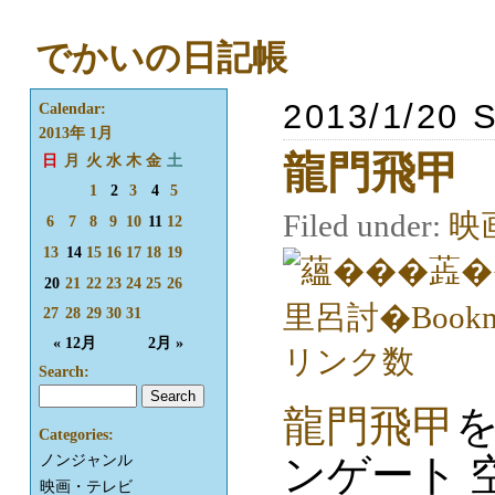
でかいの日記帳
2013/1/20 
Calendar:
2013年 1月
龍門飛甲
日
月
火
水
木
金
土
1
2
3
4
5
Filed under:
映
6
7
8
9
10
11
12
13
14
15
16
17
18
19
20
21
22
23
24
25
26
27
28
29
30
31
« 12月
2月 »
Search:
龍門飛甲
Categories:
ンゲート 
ノンジャンル
映画・テレビ