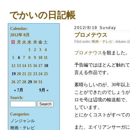
でかいの日記帳
2012/8/19 Sunday
Calendar:
プロメテウス
2012年 8月
Filed under:
映画・テレビ
- dekaino 
日
月
火
水
木
金
土
1
2
3
4
プロメテウス
を観ました。
5
6
7
8
9
10
11
予告編ではほとんど触れて
12
13
14
15
16
17
18
言える作品です。
19
20
21
22
23
24
25
26
27
28
29
30
31
素晴らしいのが、30年以
« 7月
9月 »
ことができたのでしょうが
Search:
ロモ号は辺境の輸送船で、
しています。
Categories:
とにかくコストがすべての
ノンジャンル
また、エイリアンサーガに
映画・テレビ