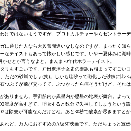
? わけではないようですが。プロトカルチャーやらゼントラーディ
ガに通じた人なら大興奮間違いなしなのですが、まったく知ら
ーなテイストもあって懐かしい感じです。いやー夏休みに湖畔
明かせとか言うなよと。まんま70年代ホラーテイスト。
タリもすごいです。戸田奈津子女史の翻訳も相まってすごいコ
しょ、ただの砂嵐でしょ(笑)。しかも珪砂って磁化した砂鉄に比
石つぶてが飛び交ってて、ぶつかったら痛そうだけど、それは
がありません。宇宙船内か異星内か惑星の地表が舞台。よって
O2濃度が高すぎて、呼吸すると数分で失神してしまうという設
O2は除去が可能なんだけどね。あと30秒で酸素が尽きますと
あれど、万人におすすめのA級SF映画です。ただちょっと宣