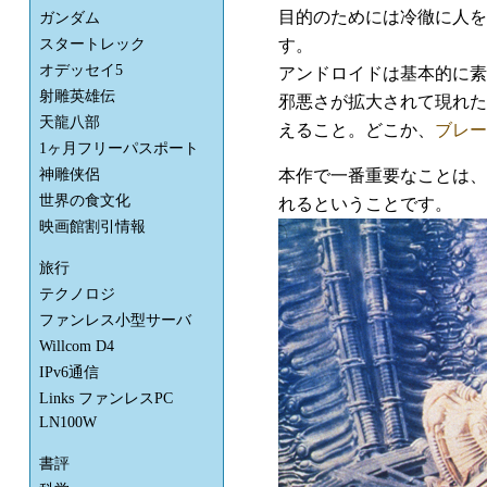
目的のためには冷徹に人を
ガンダム
す。
スタートレック
オデッセイ5
アンドロイドは基本的に素
射雕英雄伝
邪悪さが拡大されて現れた
天龍八部
えること。どこか、
ブレー
1ヶ月フリーパスポート
本作で一番重要なことは、
神雕侠侶
世界の食文化
れるということです。
映画館割引情報
旅行
テクノロジ
ファンレス小型サーバ
Willcom D4
IPv6通信
Links ファンレスPC
LN100W
書評