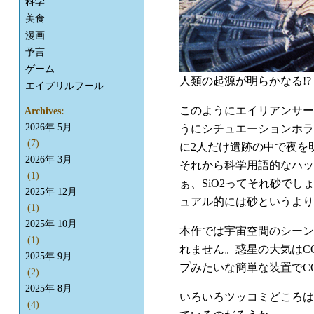
科学
美食
漫画
予言
ゲーム
人類の起源が明らかなる!
エイプリルフール
このようにエイリアンサー
Archives:
2026年 5月
うにシチュエーションホラ
(7)
に2人だけ遺跡の中で夜を
2026年 3月
それから科学用語的なハッ
(1)
ぁ、SiO2ってそれ砂で
2025年 12月
ュアル的には砂というより
(1)
2025年 10月
本作では宇宙空間のシーン
(1)
れません。惑星の大気はC
2025年 9月
プみたいな簡単な装置でC
(2)
2025年 8月
いろいろツッコミどころは
(4)