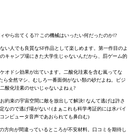
やら出てくる?? この機械はいったい何だったのか!?
ない人でも良質なSF作品として楽しめます。第一作目のよ
のキャンプ場にきた大学生じゃないんだから、罰ゲーム的
ケオドシ効果が出ています。二酸化珪素を含む嵐ってな
べたら全然マシ、むしろ一番面倒がない類の砂だよね。ビジ
二酸化珪素のせいじゃないよねぇ?
お約束の宇宙空間に敵を放出して解決! なんて逃げは許さ
定なので逃げ場がない! (まぁこれも科学考証的には水パイ
かコンピュータ音声であおられても鼻白む)
伝の方向が間違っているところが不安材料。口コミを期待し