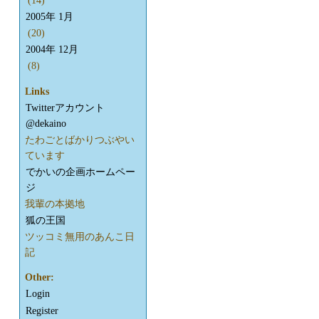
(14)
2005年 1月
(20)
2004年 12月
(8)
Links
Twitterアカウント
@dekaino
たわごとばかりつぶやい
ています
でかいの企画ホームペー
ジ
我輩の本拠地
狐の王国
ツッコミ無用のあんこ日
記
Other:
Login
Register