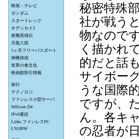
秘密特殊部
映画・テレビ
ガンダム
社が戦う
スタートレック
オデッセイ5
物なので
射雕英雄伝
天龍八部
く描かれ
1ヶ月フリーパスポート
神雕侠侶
的だと話
世界の食文化
サイボーグ
映画館割引情報
旅行
うな国際
テクノロジ
ですが、
ファンレス小型サーバ
Willcom D4
ん。各キ
IPv6通信
Links ファンレスPC
の忍者が
LN100W