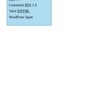
Comments
RSS
2.0
Valid
XHTML
WordPress Japan