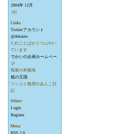
2004年 12月
(8)
Links
Twitterアカウント
@dekaino
たわごとばかりつぶやい
ています
でかいの企画ホームペー
ジ
我輩の本拠地
狐の王国
ツッコミ無用のあんこ日
記
Other:
Login
Register
Meta:
RSS
2.0