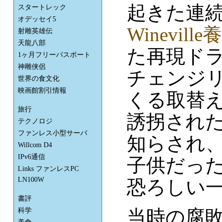
起きた連続
スタートレック
オデッセイ5
Winevil
射雕英雄伝
天龍八部
た再現ド
1ヶ月フリーパスポート
神雕侠侶
チェンジ
世界の食文化
映画館割引情報
くる取替
旅行
誘拐され
テクノロジ
ファンレス小型サーバ
知らされ
Willcom D4
IPv6通信
子供だっ
Links ファンレスPC
LN100W
恐ろしい
書評
当時の腐
科学