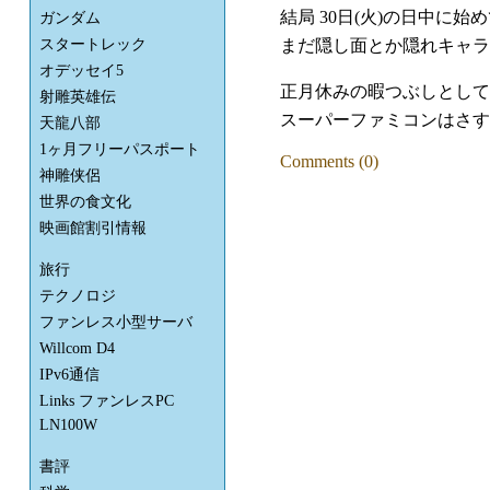
結局 30日(火)の日中に
ガンダム
まだ隠し面とか隠れキャラ
スタートレック
オデッセイ5
正月休みの暇つぶしとして
射雕英雄伝
スーパーファミコンはさす
天龍八部
1ヶ月フリーパスポート
Comments (0)
神雕侠侶
世界の食文化
映画館割引情報
旅行
テクノロジ
ファンレス小型サーバ
Willcom D4
IPv6通信
Links ファンレスPC
LN100W
書評